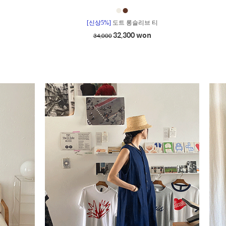
●
●
[신상5%]
도트 롱슬리브 티
32,300 won
34,000