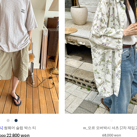
●
●
●
●
%]
썸웨어 슬럽 박스 티
m_오르 오버박시 셔츠 [2차 재입
22,800 won
68,000 won
,000