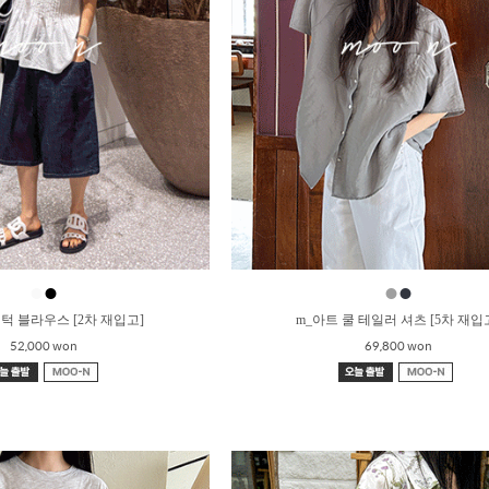
●
●
●
●
턱 블라우스 [2차 재입고]
m_아트 쿨 테일러 셔츠 [5차 재입
52,000 won
69,800 won