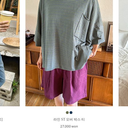
●
●
고]
라인 ST 오버 박스 티
27,000 won