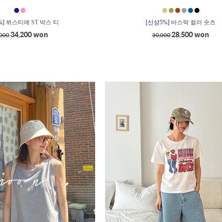
●
●
●
●
●
●
●
●
%]
뷔스티에 ST 박스 티
[신상5%]
바스락 컬러 숏츠
34,200 won
28,500 won
,000
30,000