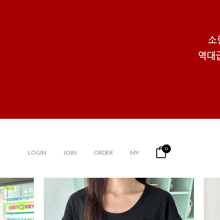
0
LOGIN
JOIN
ORDER
MY