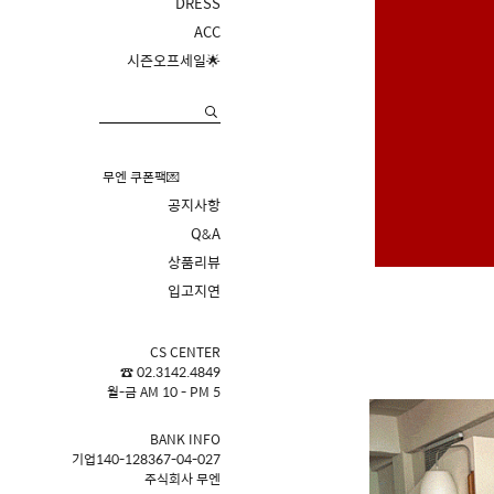
DRESS
ACC
시즌오프세일🌟
무엔 쿠폰팩💌
공지사항
Q&A
상품리뷰
입고지연
CS CENTER
☎ 02.3142.4849
월-금 AM 10 - PM 5
BANK INFO
기업140-128367-04-027
주식회사 무엔