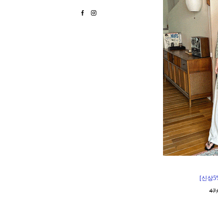
[신상5
47