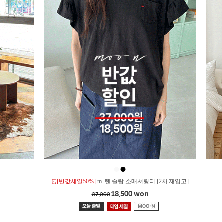
●
●
⏰[반값세일50%]
m_텐 슬랍 소매셔링티 [2차 재입고]
18,500 won
37,000