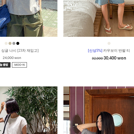
●
●
●
●
●
 싱글 나시 [23차 재입고]
[신상5%]
카우보이 반팔 티
30,400 won
24,000 won
32,000