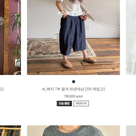
●
고]
m_해지 7부 절개 린넨데님 [3차 재입고]
78,000 won