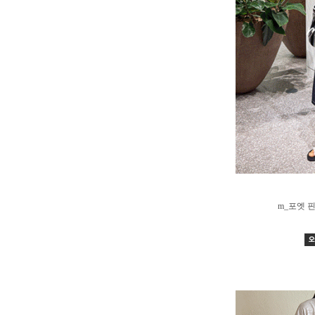
m_포엣 핀