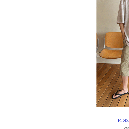
[신상5
24