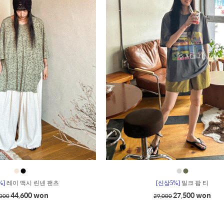
●
●
●
●
%]
레이 맥시 린넨 팬츠
[신상5%]
밀크 팜 티
44,600 won
27,500 won
,000
29,000