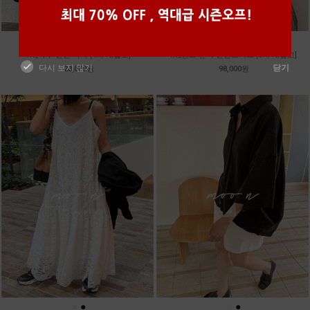
●
●
●
●
●
●
m_마무 린넨 나시 [4차 재입고]
m_밴프 핀턱 린넨스커트 [3차 재입고]
다시 보지 않기
닫기
28,000원
98,000원
●
●
●
●