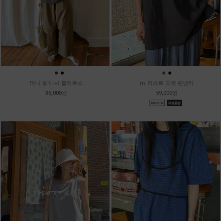
●
●
●
●
●
미니 꽃 나시 블라우스
m_라스트 포켓 린넨티
36,000원
59,000원