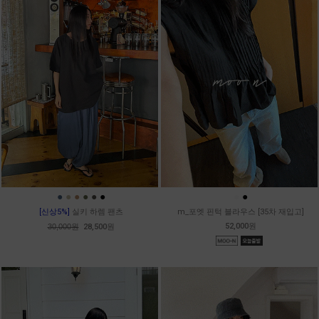
●
●
●
●
●
●
●
●
[신상5%]
실키 하렘 팬츠
m_포엣 핀턱 블라우스 [35차 재입고]
52,000원
30,000원
28,500원