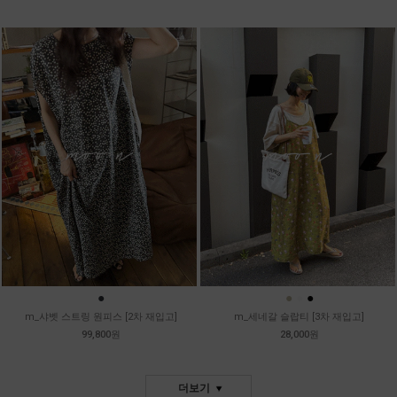
●
●
●
●
m_샤벳 스트링 원피스 [2차 재입고]
m_세네갈 슬랍티 [3차 재입고]
99,800원
28,000원
더보기