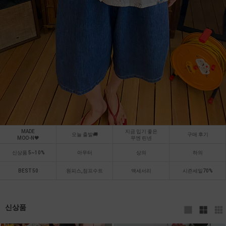
MADE
지금 입기 좋은
오늘 출발🚚
구매 후기
MOO-N🖤
무엔 린넨
신상품 5~10%
아우터
상의
하의
BEST 50
원피스,점프수트
액세서리
시즌세일70%
신상품