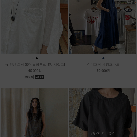
●
●
●
m_린넨 오버 돌먼 블라우스 [5차 재입고]
인디고 데님 점프수트
45,000원
59,000원