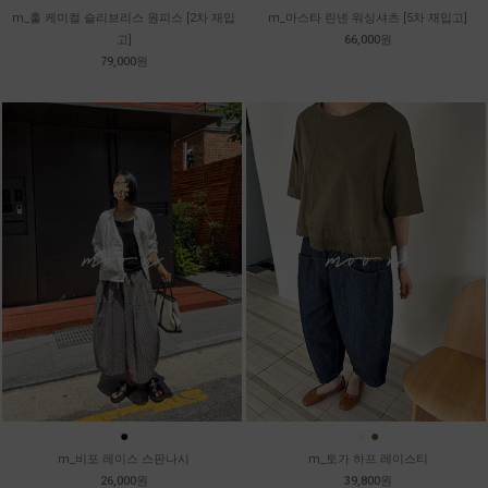
m_훌 케미컬 슬리브리스 원피스 [2차 재입
m_마스타 린넨 워싱셔츠 [5차 재입고]
고]
66,000원
79,000원
●
●
●
m_비포 레이스 스판나시
m_토가 하프 레이스티
26,000원
39,800원