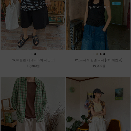
●
●
●
●
●
●
m_베를린 배색티 [2차 재입고]
m_프시케 린넨 나시 [7차 재입고]
39,800원
19,000원