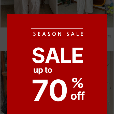
●
●
●
●
m_비휴 체크 박시셔츠
m_헤세드 스티치 데님팬츠 [4차 재입고]
52,000원
87,000원