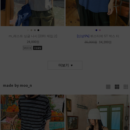
●
●
●
●
●
●
m_레스트 싱글 나시 [23차 재입고]
[신상5%]
뷔스티에 ST 박스 티
24,000원
36,000원
34,200원
더보기
made by moo_n