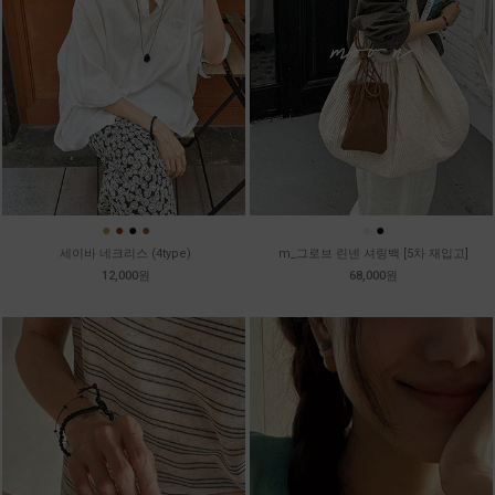
●
●
●
●
●
●
세이바 네크리스 (4type)
m_그로브 린넨 셔링백 [5차 재입고]
12,000원
68,000원