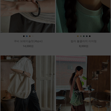
●
●
●
●
●
●
●
●
●
쿠바 브레이슬릿(4type)
컬러 볼클러치 이어링
14,000원
8,000원