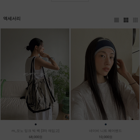
액세서리
●
●
m_모노 잉크 빅 백 [3차 재입고]
네이비 니트 헤어밴드
68,000원
10,000원