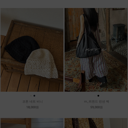
●
●
●
●
코튼 네트 비니
m_위켄드 린넨 백
18,000원
59,000원