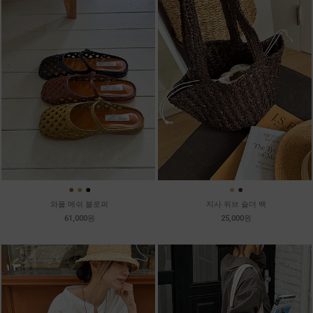
●
●
●
●
●
와플 메쉬 블로퍼
지사 위브 숄더 백
61,000원
25,000원