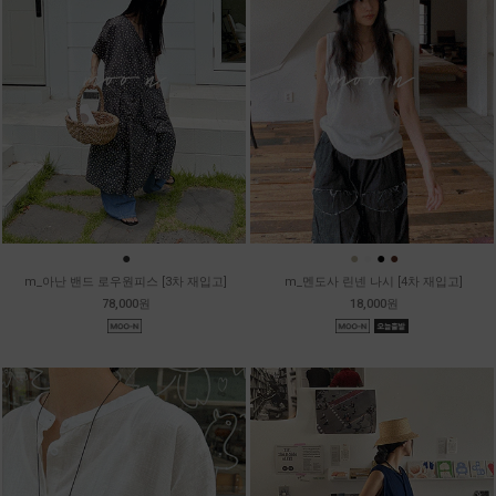
●
●
●
●
●
m_아난 밴드 로우원피스 [3차 재입고]
m_멘도사 린넨 나시 [4차 재입고]
78,000원
18,000원