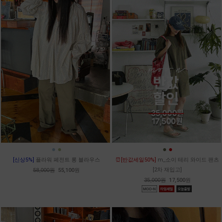
●
●
●
●
[신상5%]
플라워 페전트 롱 블라우스
⏰[반값세일50%]
m_소이 테리 와이드 팬츠
[2차 재입고]
58,000원
55,100원
35,000원
17,500원