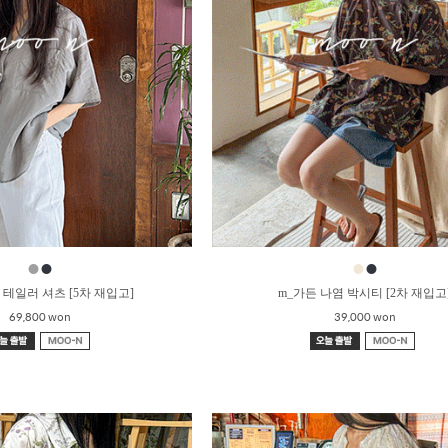
●
●
●
●
 테일러 셔츠 [5차 재입고]
m_가든 나염 박시티 [2차 재입고
69,800 won
39,000 won