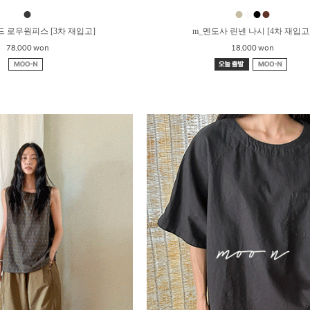
●
●
●
●
●
드 로우원피스 [3차 재입고]
m_멘도사 린넨 나시 [4차 재입고
78,000 won
18,000 won