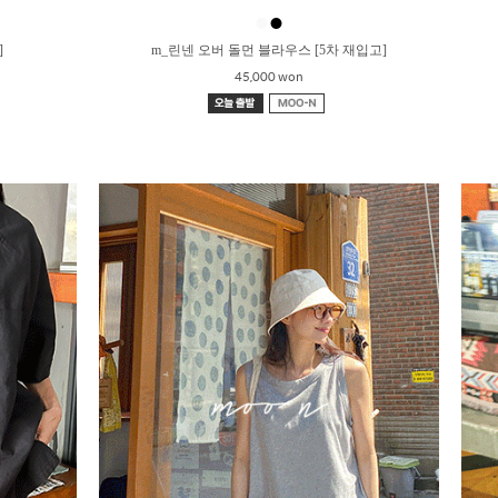
●
●
]
m_린넨 오버 돌먼 블라우스 [5차 재입고]
45,000 won