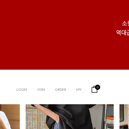
0
LOGIN
JOIN
ORDER
MY