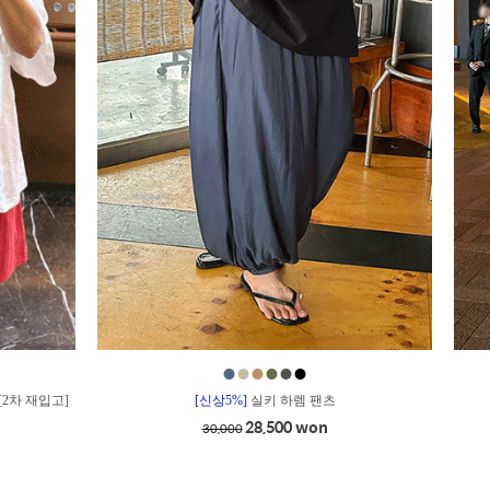
●
●
●
●
●
●
[2차 재입고]
[신상5%]
실키 하렘 팬츠
28,500 won
30,000