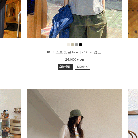
●
●
●
●
m_레스트 싱글 나시 [23차 재입고]
24,000 won