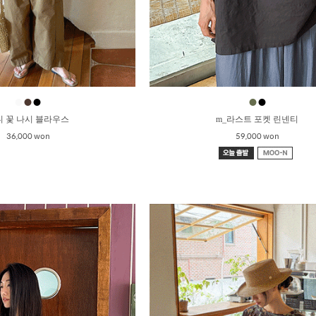
●
●
●
●
●
니 꽃 나시 블라우스
m_라스트 포켓 린넨티
36,000 won
59,000 won