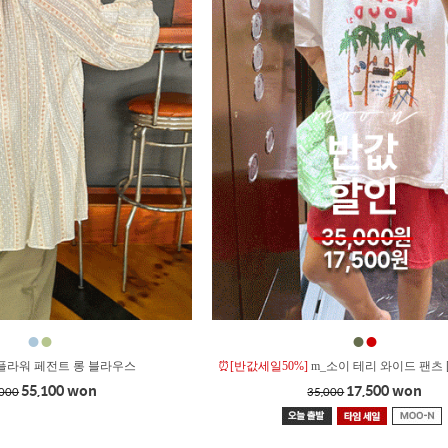
●
●
●
●
플라워 페전트 롱 블라우스
⏰[반값세일50%]
m_소이 테리 와이드 팬츠 
55,100 won
17,500 won
,000
35,000