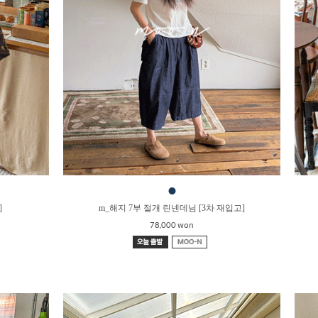
●
]
m_해지 7부 절개 린넨데님 [3차 재입고]
78,000 won