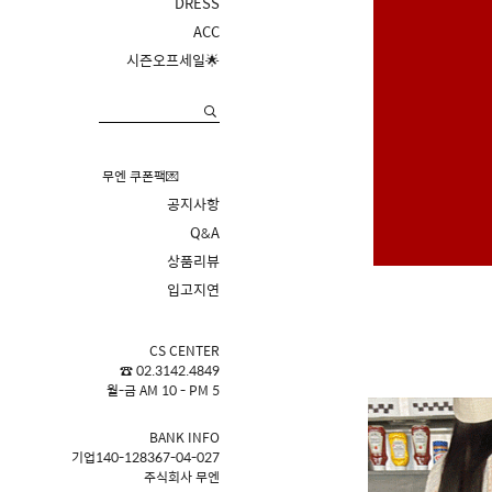
DRESS
ACC
시즌오프세일🌟
무엔 쿠폰팩💌
공지사항
Q&A
상품리뷰
입고지연
CS CENTER
☎ 02.3142.4849
월-금 AM 10 - PM 5
BANK INFO
기업140-128367-04-027
주식회사 무엔