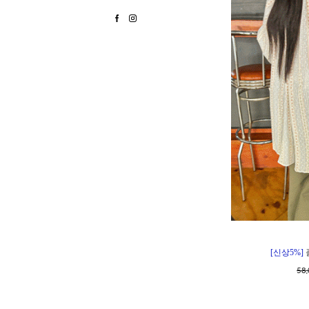
[신상5%]
58