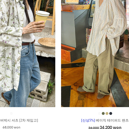
●
●
●
●
●
버박시 셔츠 [2차 재입고]
[신상5%]
베이직 테이퍼드 팬츠
34,200 won
68,000 won
36,000