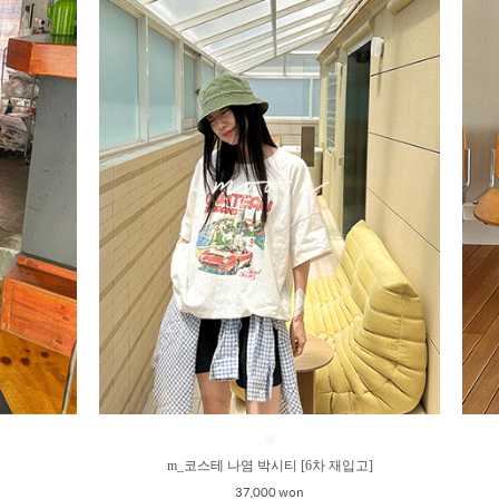
●
m_코스테 나염 박시티 [6차 재입고]
37,000 won