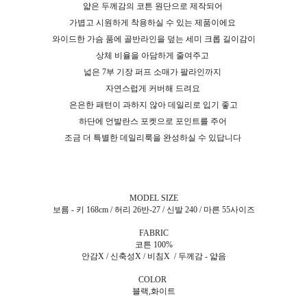
얇은 두께감의 코튼 원단으로 제작되어
가볍고 시원하게 착용하실 수 있는 제품이에요
와이드한 가슴 품에 골반라인을 덮는 세미 크롭 길이감이
상체 비율을 아담하게 줄여주고
넓은 7부 기장 퍼프 소매가 팔라인까지
자연스럽게 커버해 드려요
은은한 패턴이 과하지 않아 데일리로 입기 좋고
하단에 언발란스 포켓으로 포인트를 주어
조금 더 특별한 데일리룩을 완성하실 수 있답니다
MODEL SIZE
보름 - 키 168cm / 허리 26반-27 / 신발 240 / 마른 55사이즈
FABRIC
코튼 100%
안감X / 신축성X / 비침X / 두께감 - 얇음
COLOR
블랙,화이트