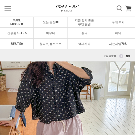
MADE
지금 입기 좋은
오늘 출발🚚
구매 후기
MOO-N🖤
무엔 린넨
신상품 5~10%
아우터
상의
하의
BEST 50
원피스,점프수트
액세서리
시즌세일70%
오늘 출발🚚
상의