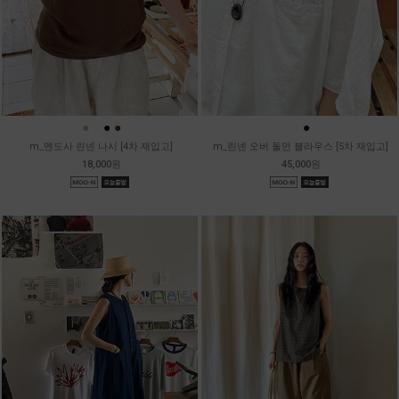
●
●
●
●
●
●
m_멘도사 린넨 나시 [4차 재입고]
m_린넨 오버 돌먼 블라우스 [5차 재입고]
18,000원
45,000원