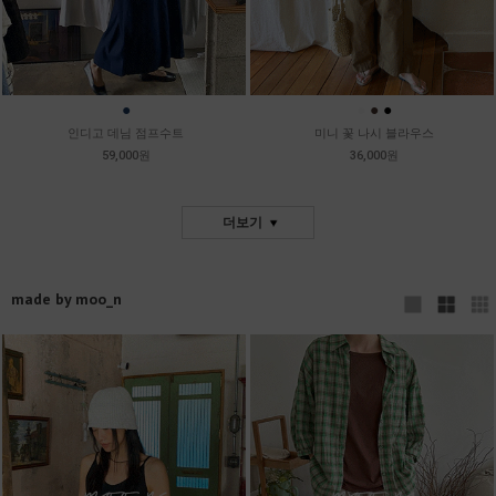
●
●
●
●
인디고 데님 점프수트
미니 꽃 나시 블라우스
59,000원
36,000원
더보기
made by moo_n