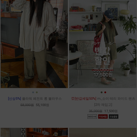
●
●
●
●
[신상5%]
플라워 페전트 롱 블라우스
⏰[반값세일50%]
m_소이 테리 와이드 팬츠
[2차 재입고]
58,000원
55,100원
35,000원
17,500원