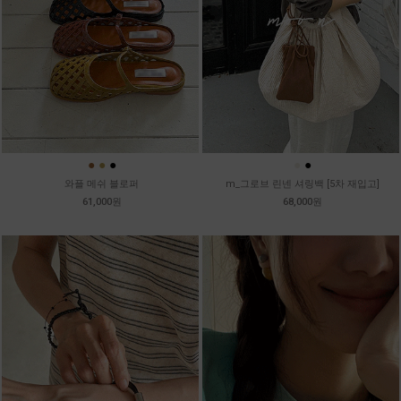
●
●
●
●
●
와플 메쉬 블로퍼
m_그로브 린넨 셔링백 [5차 재입고]
61,000원
68,000원