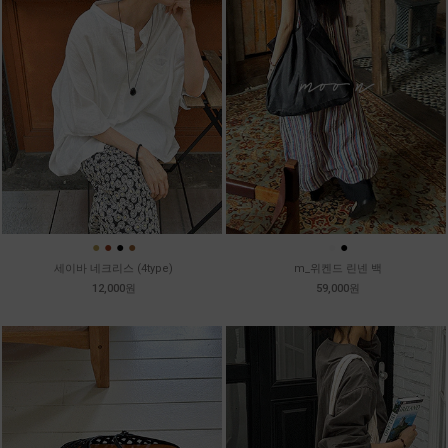
●
●
●
●
●
●
세이바 네크리스 (4type)
m_위켄드 린넨 백
12,000원
59,000원