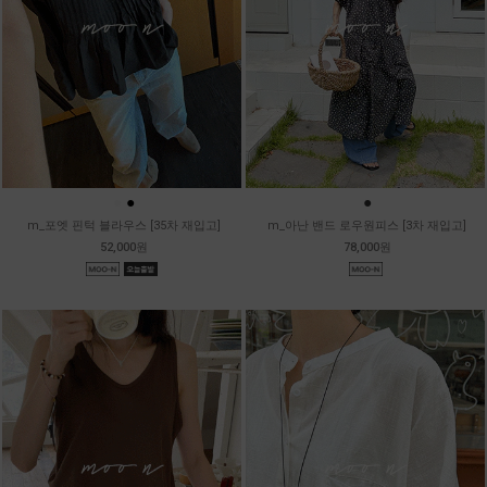
●
●
●
m_포엣 핀턱 블라우스 [35차 재입고]
m_아난 밴드 로우원피스 [3차 재입고]
52,000원
78,000원