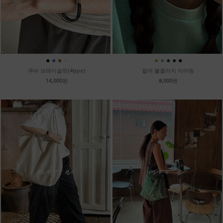
●
●
●
●
●
●
●
●
●
쿠바 브레이슬릿(4type)
컬러 볼클러치 이어링
14,000원
8,000원