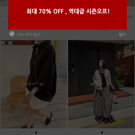
●
●
●
●
m_밴프 핀턱 린넨스커트 [3차 재입고]
m_훌 케미컬 슬리브리스 원피스 [2차 재입
98,000원
고]
79,000원
다시 보지 않기
닫기
●
●
●