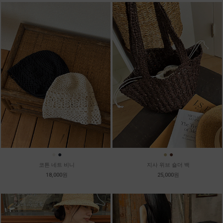
●
●
●
●
코튼 네트 비니
지사 위브 숄더 백
18,000원
25,000원