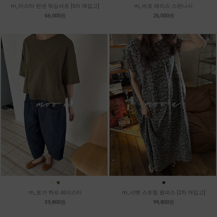
m_마스타 린넨 워싱셔츠 [5차 재입고]
m_비포 레이스 스판나시
66,000원
26,000원
●
●
●
m_토가 하프 레이스티
m_샤벳 스트링 원피스 [2차 재입고]
39,800원
99,800원