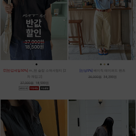
●
●
●
●
●
●
⏰[반값세일50%]
m_텐 슬랍 소매셔링티 [2
[신상5%]
베이직 테이퍼드 팬츠
차 재입고]
36,000원
34,200원
37,000원
18,500원