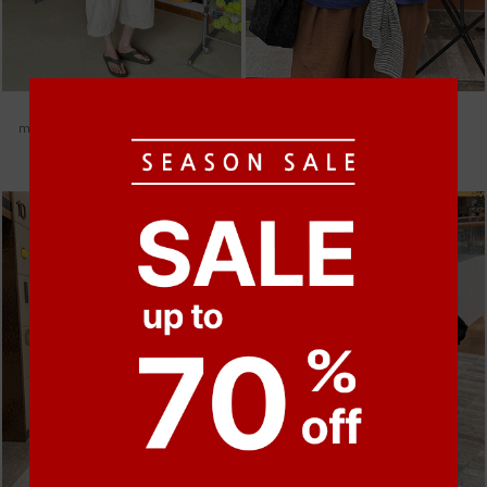
●
●
●
●
●
●
m_헤세드 스티치 데님팬츠 [4차 재입고]
m_마무 린넨 나시 [4차 재입고]
87,000원
28,000원