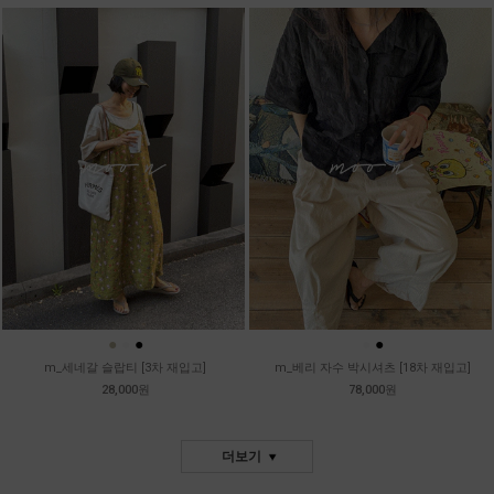
●
●
●
●
●
m_세네갈 슬랍티 [3차 재입고]
m_베리 자수 박시셔츠 [18차 재입고]
28,000원
78,000원
더보기