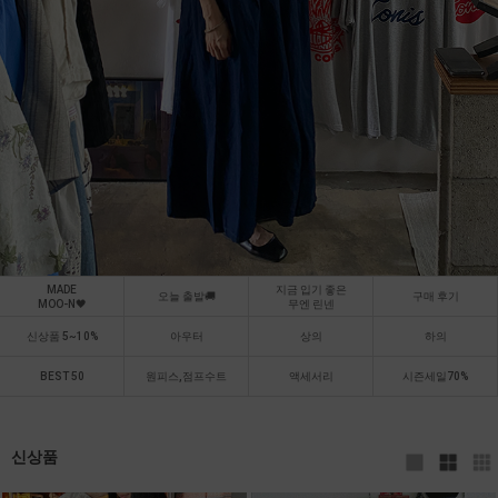
MADE
지금 입기 좋은
오늘 출발🚚
구매 후기
MOO-N🖤
무엔 린넨
신상품 5~10%
아우터
상의
하의
BEST 50
원피스,점프수트
액세서리
시즌세일70%
신상품