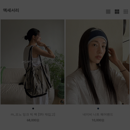
액세서리
●
●
m_모노 잉크 빅 백 [3차 재입고]
네이비 니트 헤어밴드
68,000원
10,000원