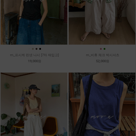
●
●
●
●
●
●
m_프시케 린넨 나시 [7차 재입고]
m_비휴 체크 박시셔츠
19,000원
52,000원