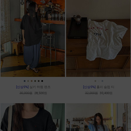
●
●
●
●
●
●
●
●
●
[신상5%]
실키 하렘 팬츠
[신상5%]
홀리 슬럽 티
30,000원
28,500원
32,000원
30,400원