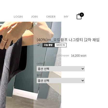
0
LOGIN
JOIN
ORDER
MY
(40%)m_오드람프 나그랑티 [2차 재입
고]
판매가
27,000 won
16,200 won
color
동의