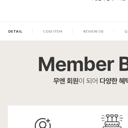
DETAIL
CODI ITEM
REVIEW (0)
Q