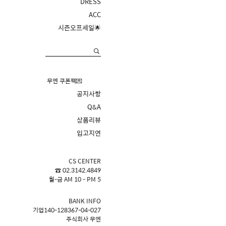
DRESS
ACC
시즌오프세일🌟
무엔 쿠폰팩💌
공지사항
Q&A
상품리뷰
입고지연
CS CENTER
☎ 02.3142.4849
월-금 AM 10 - PM 5
BANK INFO
기업140-128367-04-027
주식회사 무엔