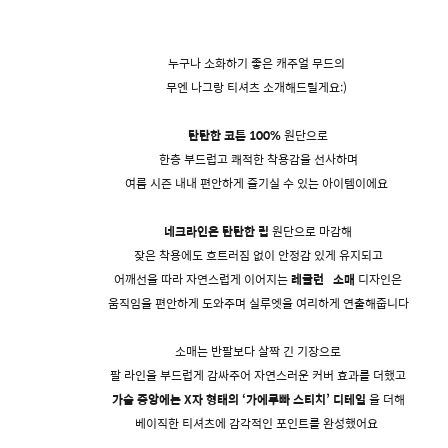
누구나 소화하기 좋은 캐주얼 무드의
무엔 나그랑 티셔츠 소개해드릴게요:)
탄탄한 코튼 100%
원단으로
한층 부드럽고 쾌적한 착용감을 선사하며
여름 시즌 내내 편안하게 즐기실 수 있는 아이템이에요
네크라인은 탄탄한 립
원단으로 마감해
잦은 착용에도 흐트러짐 없이 안정감 있게 유지되고
어깨선을 따라 자연스럽게 이어지는
레글런
소매
디자인은
움직임을 편안하게 도와주며 실루엣을 여리하게 연출해줍니다
소매는 반팔보다 살짝 긴 기장으로
팔 라인을 부드럽게 감싸주어 자연스러운 커버 효과를 더했고
가슴 중앙에는 X자 형태의 ‘가에루빠 스티치’ 디테일
을 더해
베이직한 티셔츠에 감각적인 포인트를 완성했어요