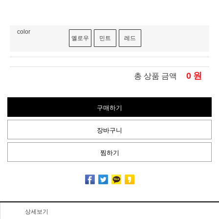
color
옐로우
민트
레드
0
원
총 상품 금액
구매하기
장바구니
찜하기
상세보기