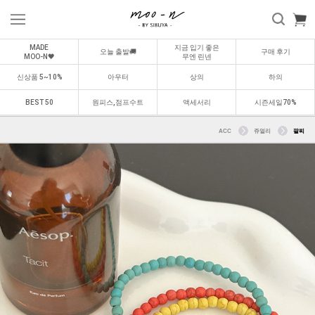
MADE
지금 입기 좋은
오늘 출발🚚
구매 후기
MOO-N🖤
무엔 린넨
신상품 5~10%
아우터
상의
하의
BEST 50
원피스,점프수트
액세서리
시즌세일70%
ACC
쥬얼리
팔찌