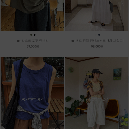
●
●
●
●
m_라스트 포켓 린넨티
m_밴프 핀턱 린넨스커트 [3차 재입고]
59,000원
98,000원