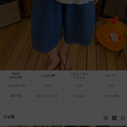
MADE
지금 입기 좋은
오늘 출발🚚
구매 후기
MOO-N🖤
무엔 린넨
신상품 5~10%
아우터
상의
하의
BEST 50
원피스,점프수트
액세서리
시즌세일70%
신상품