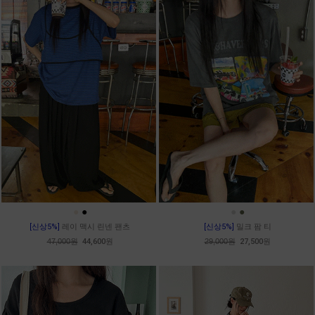
●
●
●
●
[신상5%]
레이 맥시 린넨 팬츠
[신상5%]
밀크 팜 티
47,000원
44,600원
29,000원
27,500원