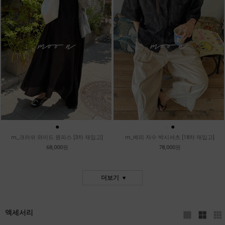
●
●
●
m_크러쉬 와이드 원피스 [3차 재입고]
m_베리 자수 박시셔츠 [18차 재입고]
68,000원
78,000원
더보기
액세서리