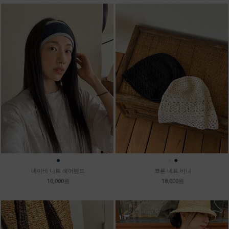
●
●
●
네이비 니트 헤어밴드
코튼 네트 비니
10,000원
18,000원