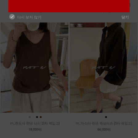
m_토가 하프 레이스티
m_샤벳 스트링 원피스 [2차 재입고]
39,800원
99,800원
다시 보지 않기
닫기
●
●
●
●
●
●
m_멘도사 린넨 나시 [3차 재입고]
m_마스타 린넨 워싱셔츠 [5차 재입고]
18,000원
66,000원