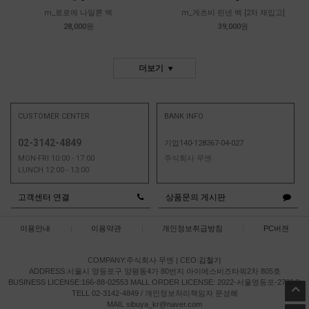
m_로로에 나일론 백
m_게츠비 린넨 백 [2차 재입고]
28,000원
39,000원
더보기
CUSTOMER CENTER
BANK INFO
02-3142-4849
기업140-128367-04-027
MON-FRI 10:00 - 17:00
주식회사 무엔
LUNCH 12:00 - 13:00
고객센터 연결
상품문의 게시판
이용안내
|
이용약관
|
개인정보취급방침
|
PC버젼
COMPANY:주식회사 무엔
|
CEO:
김철기
ADDRESS:서울시 영등포구 양평동4가 80번지 아이에스비즈타워2차 805호
BUSINESS LICENSE:166-88-02553
MALL ORDER LICENSE: 2022-서울영등포-2732호
TELL 02-3142-4849 / 개인정보처리책임자 문성혜
MAIL sibuya_kr@naver.com