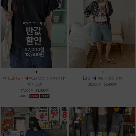
●
●
●
⏰[반값세일50%]
m_텐 슬랍 소매셔링티 [2
[신상5%]
카펜더 연청 숏츠
차 재입고]
28,000원
26,600원
37,000원
18,500원