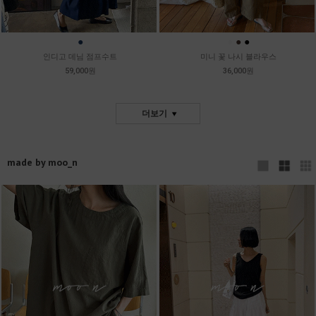
●
●
●
●
인디고 데님 점프수트
미니 꽃 나시 블라우스
59,000원
36,000원
더보기
made by moo_n