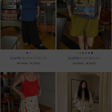
●
●
●
●
●
●
●
●
[신상5%]
뷔스티에 ST 박스 티
[신상5%]
바스락 컬러 숏츠
36,000원
34,200원
30,000원
28,500원