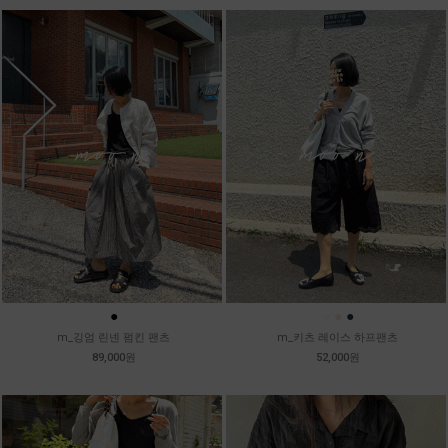
●
●
●
●
m_깅엄 린넨 펌킨 팬츠
m_키츠 레이스 하프팬츠
89,000원
52,000원