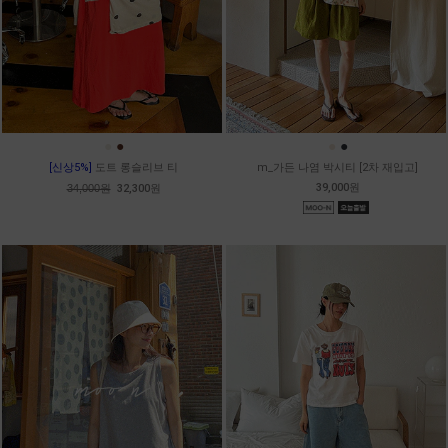
●
●
●
●
[신상5%]
도트 롱슬리브 티
m_가든 나염 박시티 [2차 재입고]
39,000원
34,000원
32,300원