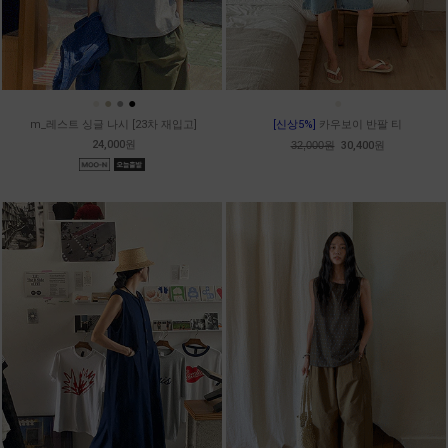
●
●
●
●
●
m_레스트 싱글 나시 [23차 재입고]
[신상5%]
카우보이 반팔 티
24,000원
32,000원
30,400원