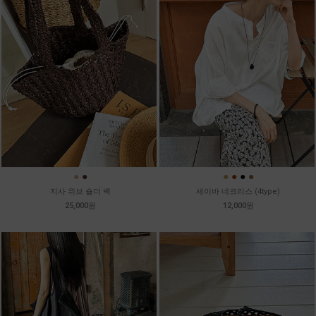
●
●
●
●
●
●
지사 위브 숄더 백
세이바 네크리스 (4type)
25,000원
12,000원