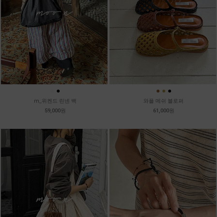
●
●
●
●
●
m_위켄드 린넨 백
와플 메쉬 블로퍼
59,000원
61,000원