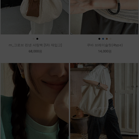
●
●
●
●
●
●
m_그로브 린넨 셔링백 [5차 재입고]
쿠바 브레이슬릿(4type)
68,000원
14,000원