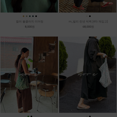
●
●
●
●
●
●
●
컬러 볼클러치 이어링
m_빌리 린넨 빅백 [4차 재입고]
8,000원
68,000원
●
●
●
●