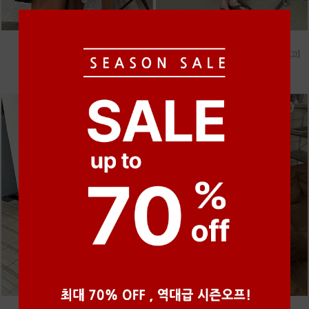
●
●
●
●
●
●
m_마무 린넨 나시 [4차 재입고]
m_헤세드 스티치 데님팬츠 [4차 재입고]
28,000원
87,000원
●
●
●