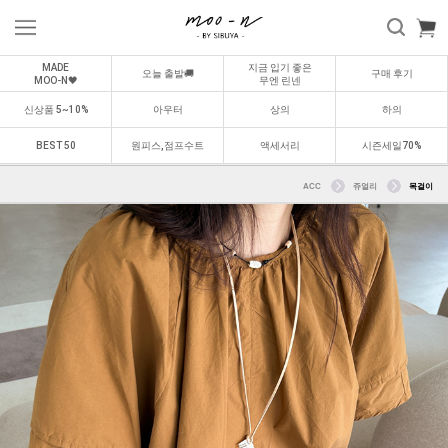
MADE
지금 입기 좋은
오늘 출발🚚
구매 후기
MOO-N🖤
무엔 린넨
신상품 5~10%
아우터
상의
하의
BEST 50
원피스,점프수트
액세서리
시즌세일70%
ACC
쥬얼리
목걸이