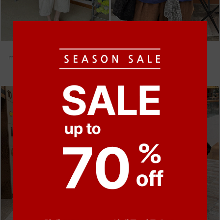
●
●
●
●
●
●
m_헤세드 스티치 데님팬츠 [4차 재입고]
m_마무 린넨 나시 [4차 재입고]
87,000원
28,000원