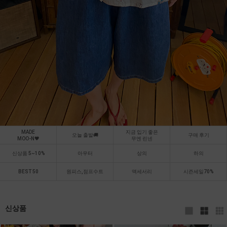
MADE
지금 입기 좋은
오늘 출발🚚
구매 후기
MOO-N🖤
무엔 린넨
신상품 5~10%
아우터
상의
하의
BEST 50
원피스,점프수트
액세서리
시즌세일70%
신상품