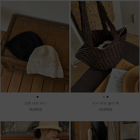
●
●
●
●
코튼 네트 비니
지사 위브 숄더 백
18,000원
25,000원