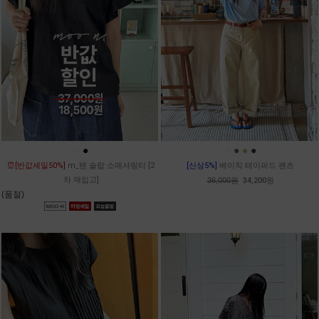
●
●
●
●
●
●
⏰[반값세일50%]
m_텐 슬랍 소매셔링티 [2
[신상5%]
베이직 테이퍼드 팬츠
차 재입고]
36,000원
34,200원
(품절)