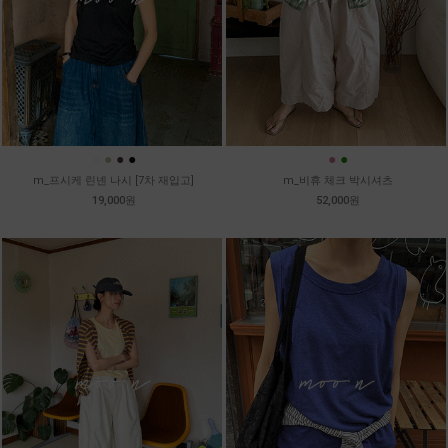
●
●
●
●
●
●
m_프시케 린넨 나시 [7차 재입고]
m_비휴 체크 박시셔츠
19,000원
52,000원