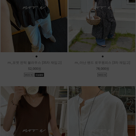
●
●
●
m_포엣 핀턱 블라우스 [35차 재입고]
m_아난 밴드 로우원피스 [3차 재입고]
52,000원
78,000원