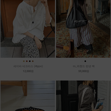
●
●
●
●
●
●
세이바 네크리스 (4type)
m_위켄드 린넨 백
12,000원
59,000원