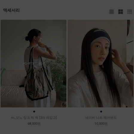
액세서리
●
●
m_모노 잉크 빅 백 [3차 재입고]
네이비 니트 헤어밴드
68,000원
10,000원