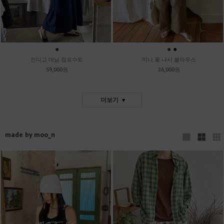
●
●
●
●
인디고 데님 점프수트
미니 꽃 나시 블라우스
59,000원
36,000원
더보기
made by moo_n