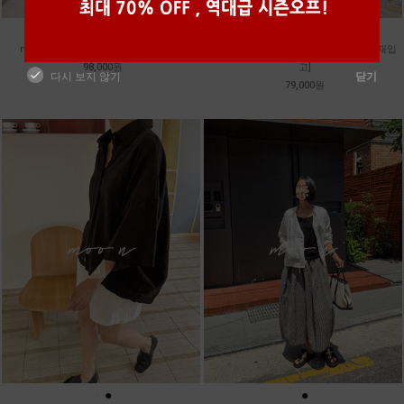
●
●
●
●
m_밴프 핀턱 린넨스커트 [3차 재입고]
m_훌 케미컬 슬리브리스 원피스 [2차 재입
98,000원
고]
다시 보지 않기
닫기
79,000원
●
●
●