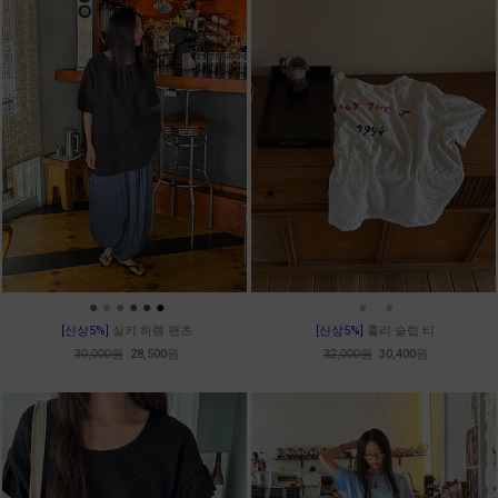
●
●
●
●
●
●
●
●
●
[신상5%]
실키 하렘 팬츠
[신상5%]
홀리 슬럽 티
30,000원
28,500원
32,000원
30,400원