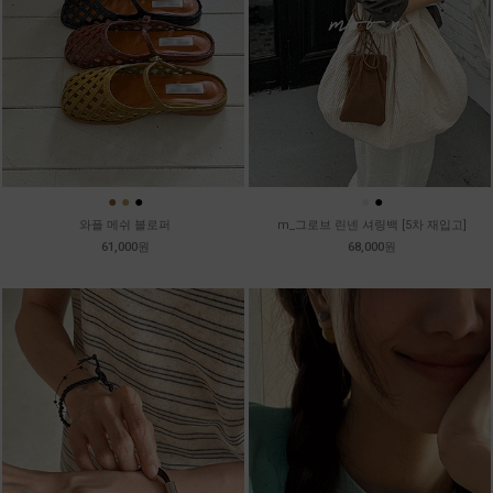
●
●
●
●
●
와플 메쉬 블로퍼
m_그로브 린넨 셔링백 [5차 재입고]
61,000원
68,000원