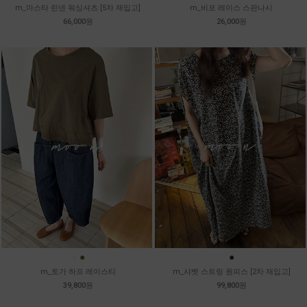
m_마스타 린넨 워싱셔츠 [5차 재입고]
m_비포 레이스 스판나시
66,000원
26,000원
●
●
●
m_토가 하프 레이스티
m_샤벳 스트링 원피스 [2차 재입고]
39,800원
99,800원