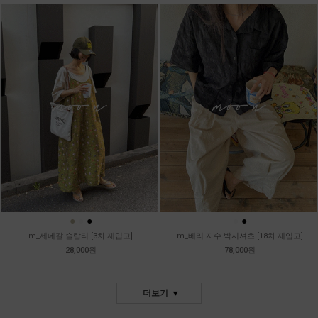
●
●
●
●
●
m_세네갈 슬랍티 [3차 재입고]
m_베리 자수 박시셔츠 [18차 재입고]
28,000원
78,000원
더보기