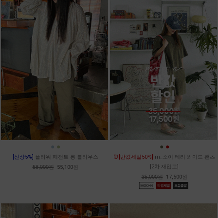
●
●
●
●
[신상5%]
플라워 페전트 롱 블라우스
⏰[반값세일50%]
m_소이 테리 와이드 팬츠
[2차 재입고]
58,000원
55,100원
35,000원
17,500원