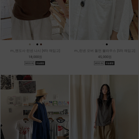
●
●
●
●
●
●
m_멘도사 린넨 나시 [4차 재입고]
m_린넨 오버 돌먼 블라우스 [5차 재입고]
18,000원
45,000원