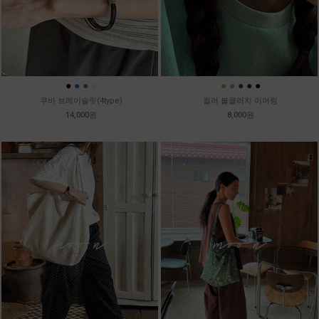
●
●
●
●
●
●
●
●
●
쿠바 브레이슬릿(4type)
컬러 볼클러치 이어링
14,000원
8,000원