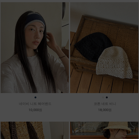
●
●
●
네이비 니트 헤어밴드
코튼 네트 비니
10,000원
18,000원