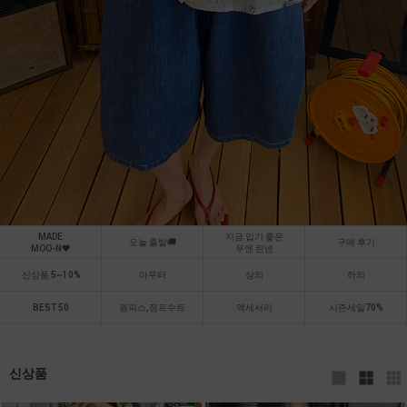
MADE
지금 입기 좋은
오늘 출발🚚
구매 후기
MOO-N🖤
무엔 린넨
신상품 5~10%
아우터
상의
하의
BEST 50
원피스,점프수트
액세서리
시즌세일70%
신상품