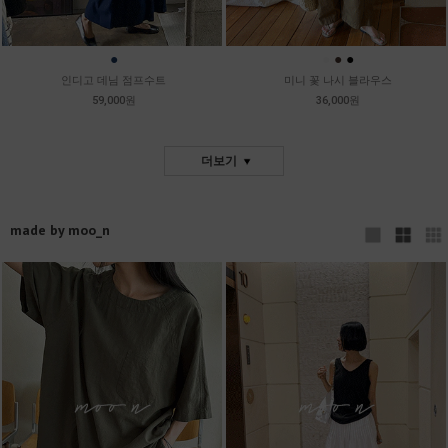
●
●
●
●
인디고 데님 점프수트
미니 꽃 나시 블라우스
59,000원
36,000원
더보기
made by moo_n