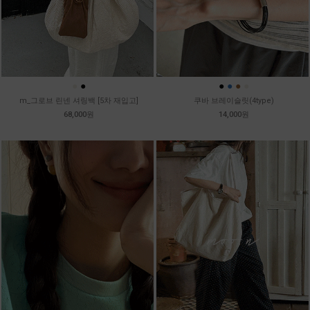
●
●
●
●
●
●
m_그로브 린넨 셔링백 [5차 재입고]
쿠바 브레이슬릿(4type)
68,000원
14,000원