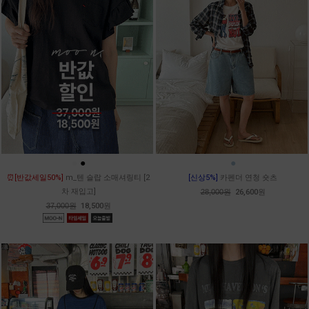
●
●
●
⏰[반값세일50%]
m_텐 슬랍 소매셔링티 [2
[신상5%]
카펜더 연청 숏츠
차 재입고]
28,000원
26,600원
37,000원
18,500원