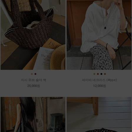
●
●
●
●
●
●
지사 위브 숄더 백
세이바 네크리스 (4type)
25,000원
12,000원