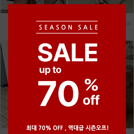
●
●
●
●
●
●
m_마무 린넨 나시 [4차 재입고]
m_헤세드 스티치 데님팬츠 [4차 재입고]
28,000원
87,000원
●
●
●