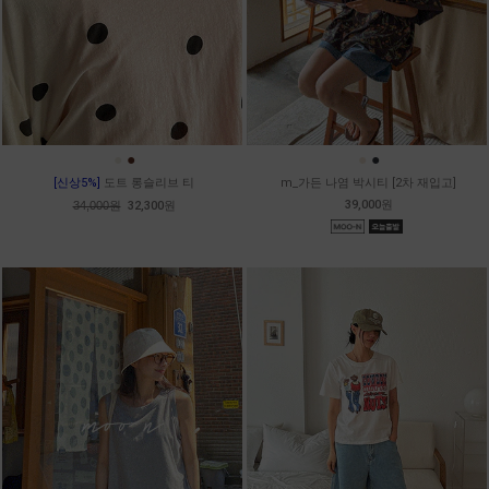
●
●
●
●
[신상5%]
도트 롱슬리브 티
m_가든 나염 박시티 [2차 재입고]
39,000원
34,000원
32,300원