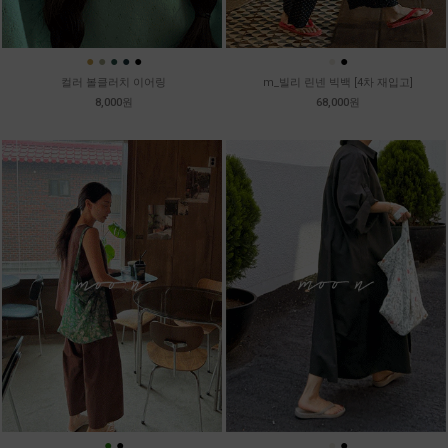
●
●
●
●
●
●
●
컬러 볼클러치 이어링
m_빌리 린넨 빅백 [4차 재입고]
8,000원
68,000원
●
●
●
●