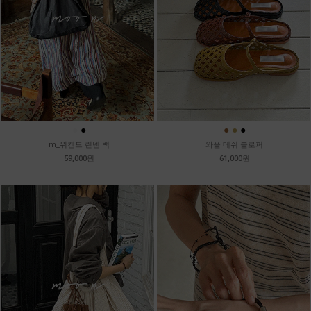
●
●
●
●
●
m_위켄드 린넨 백
와플 메쉬 블로퍼
59,000원
61,000원