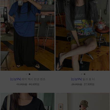
●
●
●
●
[신상5%]
레이 맥시 린넨 팬츠
[신상5%]
밀크 팜 티
47,000원
44,600원
29,000원
27,500원