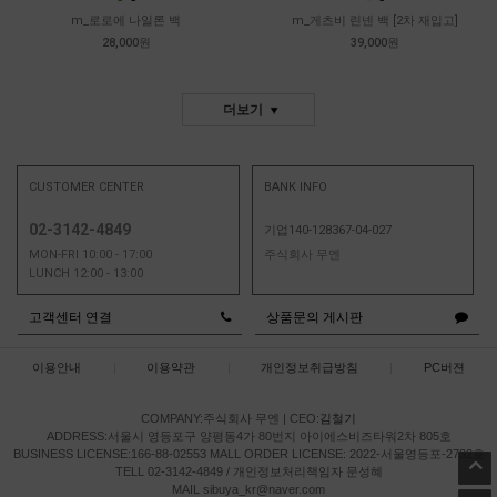
m_로로에 나일론 백
m_게츠비 린넨 백 [2차 재입고]
28,000원
39,000원
더보기
CUSTOMER CENTER
BANK INFO
02-3142-4849
기업140-128367-04-027
MON-FRI 10:00 - 17:00
주식회사 무엔
LUNCH 12:00 - 13:00
고객센터 연결
상품문의 게시판
이용안내
|
이용약관
|
개인정보취급방침
|
PC버젼
COMPANY:주식회사 무엔
|
CEO:
김철기
ADDRESS:서울시 영등포구 양평동4가 80번지 아이에스비즈타워2차 805호
BUSINESS LICENSE:166-88-02553
MALL ORDER LICENSE: 2022-서울영등포-2732호
TELL 02-3142-4849 / 개인정보처리책임자 문성혜
MAIL sibuya_kr@naver.com