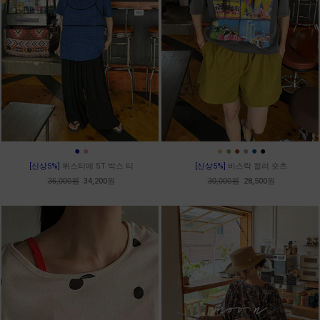
●
●
●
●
●
●
●
●
[신상5%]
뷔스티에 ST 박스 티
[신상5%]
바스락 컬러 숏츠
36,000원
34,200원
30,000원
28,500원