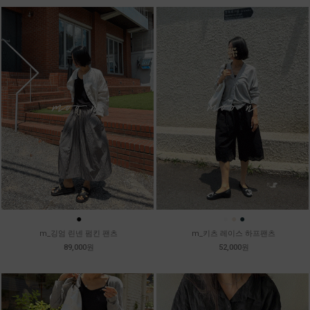
●
●
●
●
m_깅엄 린넨 펌킨 팬츠
m_키츠 레이스 하프팬츠
89,000원
52,000원