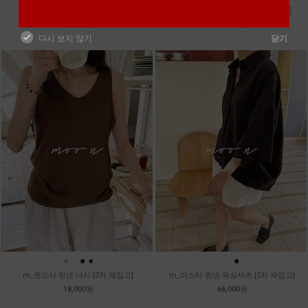
m_토가 하프 레이스티
m_샤벳 스트링 원피스 [2차 재입고]
39,800원
99,800원
다시 보지 않기
닫기
●
●
●
●
●
●
m_멘도사 린넨 나시 [3차 재입고]
m_마스타 린넨 워싱셔츠 [5차 재입고]
18,000원
66,000원