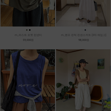
●
●
●
●
m_라스트 포켓 린넨티
m_밴프 핀턱 린넨스커트 [3차 재입고]
59,000원
98,000원