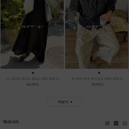
●
●
●
m_크러쉬 와이드 원피스 [3차 재입고]
m_베리 자수 박시셔츠 [18차 재입고]
68,000원
78,000원
더보기
액세서리