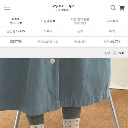
MADE
지금 입기 좋은
오늘 출발🚚
구매 후기
MOO-N🖤
무엔 린넨
신상품 5~10%
아우터
상의
하의
BEST 50
원피스,점프수트
액세서리
시즌세일70%
ACC
양말