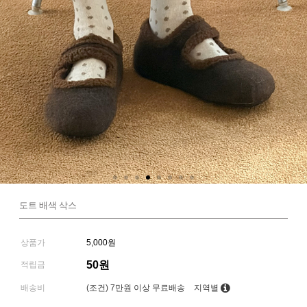
도트 배색 삭스
상품가
5,000원
50원
적립금
배송비
(조건)
7만원 이상 무료배송
지역별