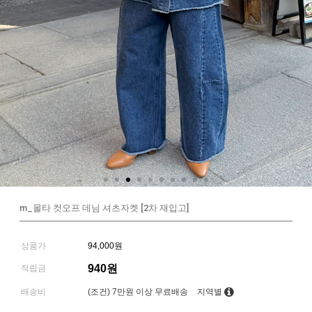
m_몰타 컷오프 데님 셔츠자켓 [2차 재입고]
상품가
94,000원
940원
적립금
배송비
(조건)
7만원 이상 무료배송
지역별