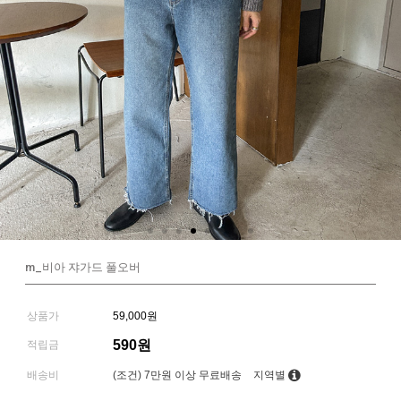
m_비아 쟈가드 풀오버
상품가
59,000원
590원
적립금
배송비
(조건)
7만원 이상 무료배송
지역별