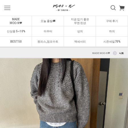
MADE
지금 입기 좋은
오늘 출발🚚
구매 후기
MOO-N🖤
무엔 린넨
신상품 5~10%
아우터
상의
하의
BEST 50
원피스,점프수트
액세서리
시즌세일70%
MADE MOO-N🖤
니트