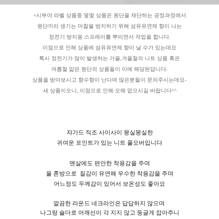
+시부야 라벨 상품중 몇몇 상품은 원단을 재단하는 공정과정에서
원단끼리 생기는 마찰을 방지하기 위해 섬유유연제 향이 나는
정전기 방지용 스프레이를 뿌리면서 작업을 합니다.
이점으로 인해 상품에 섬유유연제 향이 날 수가 있는데요
특시 정전기가 많이 발생하는 가을,겨울철의 니트 상품 혹은
여름철 얇은 원단의 상품들이 이에 해당된답니다.
상품을 받아보시고 향수향이 난다며 많은분들이 문의주시는데요-
새 상품이오니, 이점으로 인해 오해 없으시길 바랍니다^^
쟈가드 직조 사이사이 몽실몽실한
귀여운 포인트가 있는 니트 풀오버입니다
맨살에도 편안한 착용감을 주며
울 혼방으로
질감이 유연해 우수한 착용감을 주며
어느정도 두께감이 있어서 보온성도 좋아요
깔끔한 라운드 네크라인은 답답하지 않으며
나그랑 숄더로 어깨선이 각 지지 않고 둥글게 잡아주니