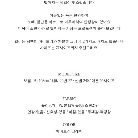
떨어지는 쉐입이 멋스럽습니다
여유있는 품은 편안하며
소매, 밑단을 리브드로 마무리하여 안정감이 있어요
더욱이 골반 아래로 떨어지는 기장은 프로포션이 좋아 보입니다
컬러는 담백한 아이보리와 차분한 그레이
2가지로 매치도 쉽습니다
사이즈는 77사이즈까지 추천드려요.
MODEL SIZE
보름 - 키 168cm / 허리 26반-27 / 신발 240 / 마른 55사이즈
FABRIC
폴리78% 나일론12% 울8% 스판2%
안감-없음 / 신축성-있음 / 비침-없음 / 두께감-적당함
COLOR
아이보리,그레이