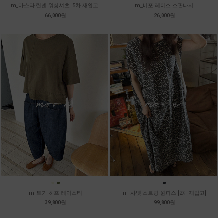
m_마스타 린넨 워싱셔츠 [5차 재입고]
m_비포 레이스 스판나시
66,000원
26,000원
●
●
●
m_토가 하프 레이스티
m_샤벳 스트링 원피스 [2차 재입고]
39,800원
99,800원