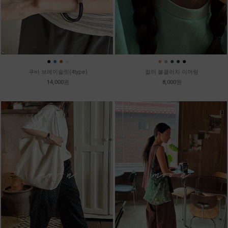
●
●
●
●
●
●
●
●
●
쿠바 브레이슬릿(4type)
컬러 볼클러치 이어링
14,000원
8,000원