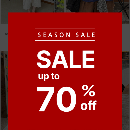
●
●
●
●
●
●
m_헤세드 스티치 데님팬츠 [4차 재입고]
m_마무 린넨 나시 [4차 재입고]
87,000원
28,000원