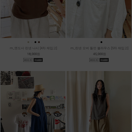
●
●
●
●
●
●
m_멘도사 린넨 나시 [4차 재입고]
m_린넨 오버 돌먼 블라우스 [5차 재입고]
18,000원
45,000원