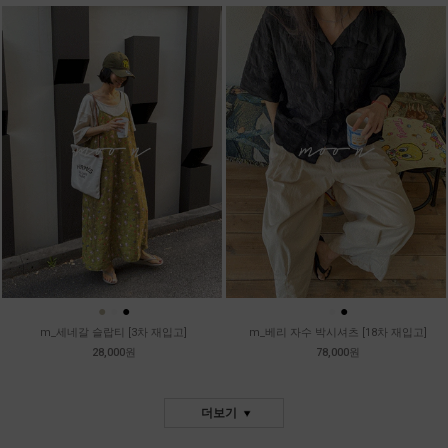
●
●
●
●
●
m_세네갈 슬랍티 [3차 재입고]
m_베리 자수 박시셔츠 [18차 재입고]
28,000원
78,000원
더보기