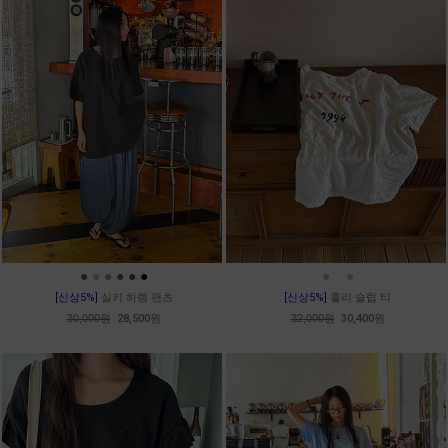
●
●
●
●
●
●
●
●
●
[신상5%]
실키 하렘 팬츠
[신상5%]
홀리 슬럽 티
30,000원
28,500원
32,000원
30,400원