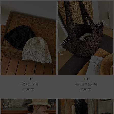
●
●
●
●
코튼 네트 비니
지사 위브 숄더 백
18,000원
25,000원