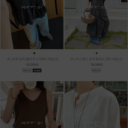
●
●
●
m_포엣 핀턱 블라우스 [35차 재입고]
m_아난 밴드 로우원피스 [3차 재입고]
52,000원
78,000원