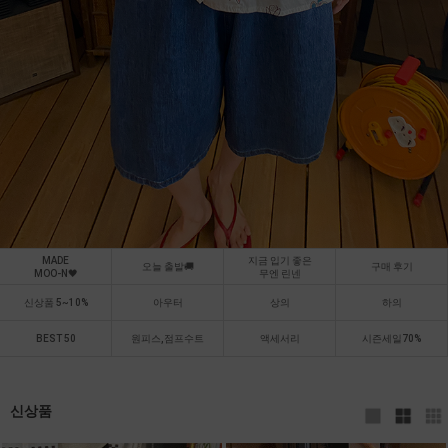
MADE
지금 입기 좋은
오늘 출발🚚
구매 후기
MOO-N🖤
무엔 린넨
신상품 5~10%
아우터
상의
하의
BEST 50
원피스,점프수트
액세서리
시즌세일70%
신상품