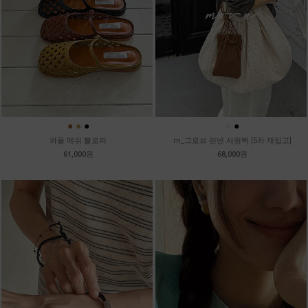
●
●
●
●
●
와플 메쉬 블로퍼
m_그로브 린넨 셔링백 [5차 재입고]
61,000원
68,000원