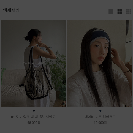
액세서리
●
●
m_모노 잉크 빅 백 [3차 재입고]
네이비 니트 헤어밴드
68,000원
10,000원