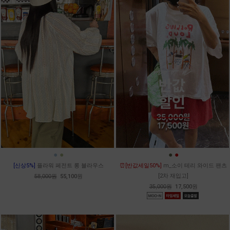
●
●
●
●
[신상5%]
플라워 페전트 롱 블라우스
⏰[반값세일50%]
m_소이 테리 와이드 팬츠
[2차 재입고]
58,000원
55,100원
35,000원
17,500원