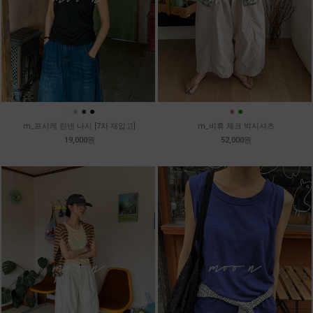
●
●
●
●
●
●
m_프시케 린넨 나시 [7차 재입고]
m_비휴 체크 박시셔츠
19,000원
52,000원