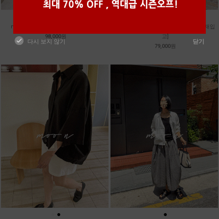
●
●
●
●
m_밴프 핀턱 린넨스커트 [3차 재입고]
m_훌 케미컬 슬리브리스 원피스 [2차 재입
98,000원
고]
다시 보지 않기
닫기
79,000원
●
●
●