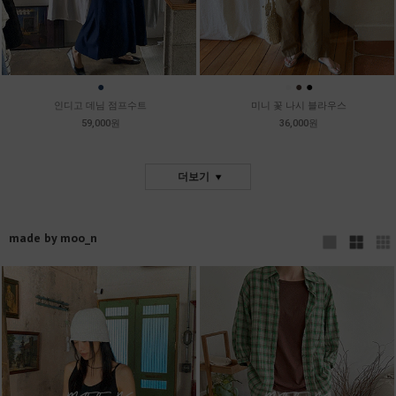
●
●
●
●
인디고 데님 점프수트
미니 꽃 나시 블라우스
59,000원
36,000원
더보기
made by moo_n