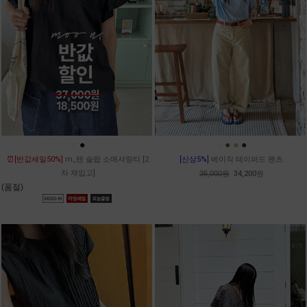
●
●
●
●
●
●
⏰[반값세일50%]
m_텐 슬랍 소매셔링티 [2
[신상5%]
베이직 테이퍼드 팬츠
차 재입고]
36,000원
34,200원
(품절)