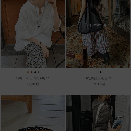
●
●
●
●
●
●
세이바 네크리스 (4type)
m_위켄드 린넨 백
12,000원
59,000원