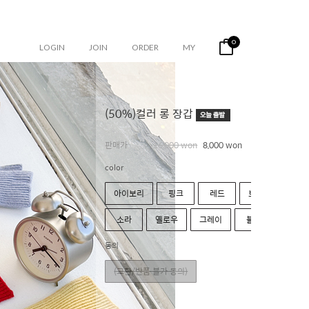
0
LOGIN
JOIN
ORDER
MY
(50%)컬러 롱 장갑
판매가
16,000 won
8,000 won
color
아이보리
핑크
레드
브라운
소라
옐로우
그레이
블랙
동의
(교환/반품 불가 동의)