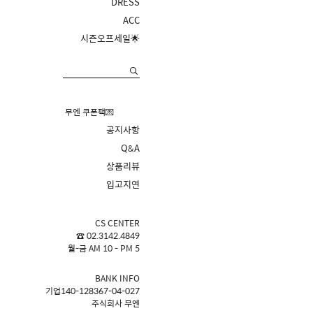
DRESS
ACC
시즌오프세일🌟
무엔 쿠폰팩💌
공지사항
Q&A
상품리뷰
입고지연
CS CENTER
☎ 02.3142.4849
월-금 AM 10 - PM 5
BANK INFO
기업140-128367-04-027
주식회사 무엔