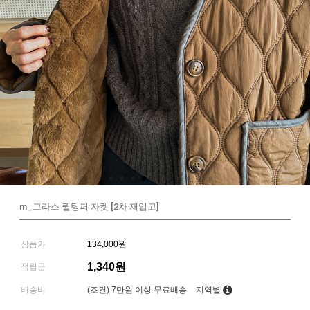
m_그라스 퀼팅퍼 자켓 [2차 재입고]
상품가
134,000원
1,340원
적립금
배송비
(조건)
7만원 이상 무료배송
지역별