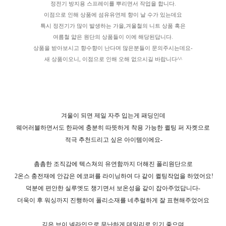
정전기 방지용 스프레이를 뿌리면서 작업을 합니다.
이점으로 인해 상품에 섬유유연제 향이 날 수가 있는데요
특시 정전기가 많이 발생하는 가을,겨울철의 니트 상품 혹은
여름철 얇은 원단의 상품들이 이에 해당된답니다.
상품을 받아보시고 향수향이 난다며 많은분들이 문의주시는데요-
새 상품이오니, 이점으로 인해 오해 없으시길 바랍니다^^
겨울이 되면 제일 자주 입는게 패딩인데
웨어러블하면서도 한파에 충분히 따뜻하게 착용 가능한 퀼팅 퍼 자켓으로
적극 추천드리고 싶은 아이템이에요-
촘촘한 조직감에 텍스쳐의 유연함까지 더해진 폴리원단으로
2온스 충전재에 안감은 에코퍼를 라이닝하여 다 같이 퀼팅작업을 하였어요!
덕분에 편안한 실루엣도 챙기면서 보온성을 같이 잡아주었답니다-
더욱이 후 워싱까지 진행하여 폴리소재를 네추럴하게 잘 표현해주었어요
깊은 브이 넥라인으로 무난하게 데일리로 입기 좋으며