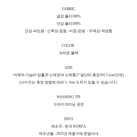
FABRIC
겉감:폴리100%
안감:폴리100%
안감-퍼있음 / 신축성-없음 / 비침-없음 / 두께감-적당함
COLOR
브라운,블랙
SIZE
어깨56 가슴63 암홀29 소매장54 소매통27 밑단62 총장101.5 (cm/단면)
(사이즈는 측정 방법에 따라 1~3cm 오차가 있을 수 있습니다.)
WASHING TIP
드라이크리닝 권장
INFO
제조국 : 한국 KOREA
제조년월 : 2025년 제품구매 한달이내