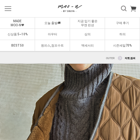
MADE
지금 입기 좋은
오늘 출발🚚
구매 후기
MOO-N🖤
무엔 린넨
신상품 5~10%
아우터
상의
하의
BEST 50
원피스,점프수트
액세서리
시즌세일70%
OUTER
자켓,점퍼