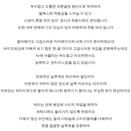
부드럽고 도톰한 코튼골덴 원단으로 제작되어
릴렉스한 착용감을 느끼실 수 있고
스판이 혼용 되어 있어
장시간 착용시에도 편안합니다
또한 내부 전체에 기모 안감이 있어 따뜻하게 착용 되어 집니다
컬러웨이도 고급스러운 카키베이지와 브릭 2가지 준비하였는데
바이오워싱에 더해져 보기 힘든 한-끝 차이의 고급스러운 색감을 표현해주는데요
fw에 어울리는 부드럽고 러프하면서도
담백하고
빈티지느낌을 담고 있답니다-
전체적인 실루엣은 허리부터 밑단까지
아웃핏이 과하지 않은 정도로 살짝 커브지는 라인이며
여유있는 와이드핏으로 떨어져 매니시한 분위기가 묻어나는 무심한 핏이 완성되어요
허리는 전체 밴딩에 스티치 작업을 해주어
세탁시에도 돌아가지 않도록 하였어요
더욱이 옆선 라인에는 절개 디테일에 스티치봉제를 더해주어
한층 깔끔한 실루엣을 표현하며