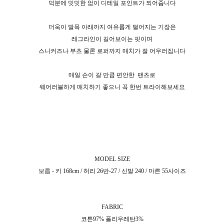
덕분에 밋밋한 없이 디테일 포인트가 되어줍니다
더욱이 발목 아래까지 여유롭게 떨어지는 기장은
레그라인이 길어보이는 핏이며
스니커즈나 부츠 물론 로퍼까지 매치가 잘 어우러집니다
매일 손이 갈 만큼 편안한
팬츠로
웨어러블하게 매치하기 좋으니 꼭 한번 트라이해보세요
MODEL SIZE
보름 - 키 168cm / 허리 26반-27 / 신발 240 / 마른 55사이즈
FABRIC
코튼97% 폴리우레탄3%