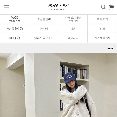
MADE
지금 입기 좋은
오늘 출발🚚
구매 후기
MOO-N🖤
무엔 린넨
신상품 5~10%
아우터
상의
하의
BEST 50
원피스,점프수트
액세서리
시즌세일70%
BEST