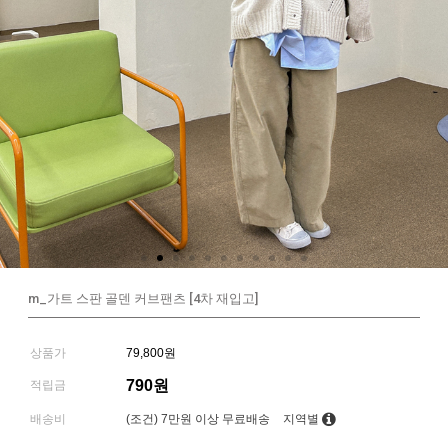
m_가트 스판 골덴 커브팬츠 [4차 재입고]
상품가
79,800원
790원
적립금
배송비
(조건)
7만원 이상 무료배송
지역별