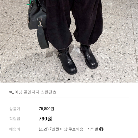
m_이닝 골덴저지 스판팬츠
상품가
79,800원
790원
적립금
배송비
(조건)
7만원 이상 무료배송
지역별