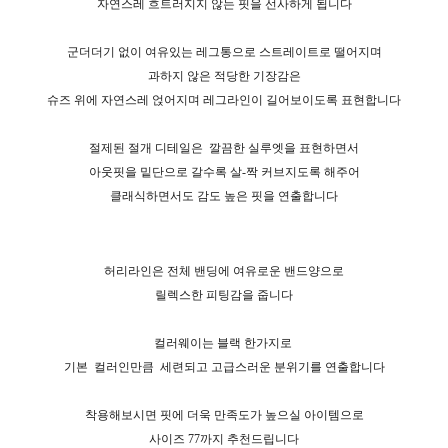
자연스레 흐트러지지 않는 핏을 선사하게 됩니다
군더더기 없이 여유있는 레그통으로 스트레이트로 떨어지며
과하지 않은 적당한 기장감은
슈즈 위에 자연스레 얹어지며 레그라인이 길어보이도록 표현합니다
절제된 절개 디테일은
깔끔한 실루엣을 표현하면서
아웃핏을 밑단으로 갈수록 살-짝 커브지도록 해주어
클래식하면서도 감도 높은 핏을 연출합니다
허리라인은 전체 밴딩에 여유로운 밴드양으로
릴렉스한 피팅감을 줍니다
컬러웨이는 블랙 한가지로
기본
컬러인만큼
세련되고 고급스러운 분위기를 연출합니다
착용해보시면 핏에 더욱 만족도가 높으실 아이템으로
사이즈 77까지 추천드립니다