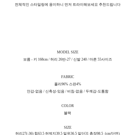
전체적인 스타일링에 용이하니 먼저 트라이해보세요 추천드립니다
MODEL SIZE
보름 - 키 168cm / 허리 26반-27 / 신발 240 / 마른 55사이즈
FABRIC
폴리96% 스판4%
안감-없음 / 신축성-있음 / 비침-없음 / 두께감-도톰함
COLOR
블랙
SIZE
허리27(-36) 힙63.5 허벅지39.5 밑위36.5 밑단31 총장98.5
(cm/단면)