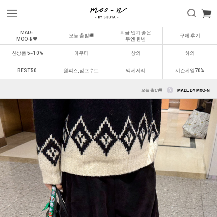
MADE
지금 입기 좋은
오늘 출발🚚
구매 후기
MOO-N🖤
무엔 린넨
신상품 5~10%
아우터
상의
하의
BEST 50
원피스,점프수트
액세서리
시즌세일70%
오늘 출발🚚
MADE BY MOO-N