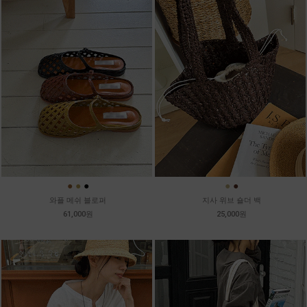
●
●
●
●
●
와플 메쉬 블로퍼
지사 위브 숄더 백
61,000원
25,000원