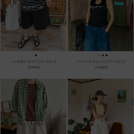
●
●
●
●
●
●
m_베를린 배색티 [2차 재입고]
m_프시케 린넨 나시 [7차 재입고]
39,800원
19,000원