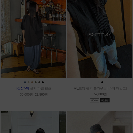
●
●
●
●
●
●
●
●
[신상5%]
실키 하렘 팬츠
m_포엣 핀턱 블라우스 [35차 재입고]
52,000원
30,000원
28,500원