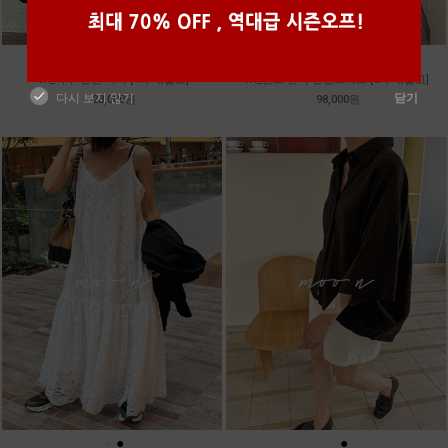
●
●
●
●
●
●
m_마무 린넨 나시 [4차 재입고]
m_밴프 핀턱 린넨스커트 [3차 재입고]
다시 보지 않기
닫기
28,000원
98,000원
●
●
●
●