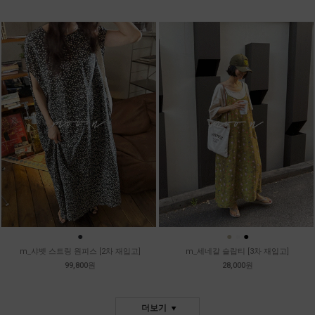
●
●
●
●
m_샤벳 스트링 원피스 [2차 재입고]
m_세네갈 슬랍티 [3차 재입고]
99,800원
28,000원
더보기