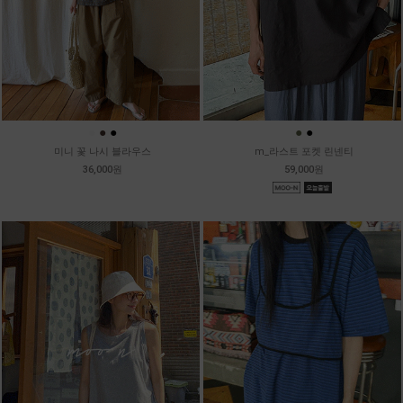
●
●
●
●
●
미니 꽃 나시 블라우스
m_라스트 포켓 린넨티
36,000원
59,000원