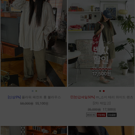
●
●
●
●
[신상5%]
플라워 페전트 롱 블라우스
⏰[반값세일50%]
m_소이 테리 와이드 팬츠
[2차 재입고]
58,000원
55,100원
35,000원
17,500원