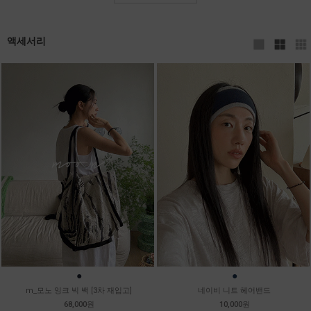
액세서리
●
●
m_모노 잉크 빅 백 [3차 재입고]
네이비 니트 헤어밴드
68,000원
10,000원