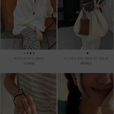
●
●
●
●
●
●
세이바 네크리스 (4type)
m_그로브 린넨 셔링백 [5차 재입고]
12,000원
68,000원