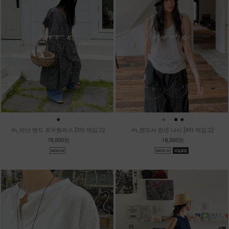
●
●
●
●
●
m_아난 밴드 로우원피스 [3차 재입고]
m_멘도사 린넨 나시 [4차 재입고]
78,000원
18,000원