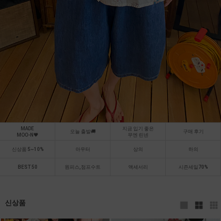
MADE
지금 입기 좋은
오늘 출발🚚
구매 후기
MOO-N🖤
무엔 린넨
신상품 5~10%
아우터
상의
하의
BEST 50
원피스,점프수트
액세서리
시즌세일70%
신상품