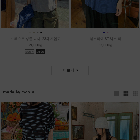
●
●
●
●
●
●
m_레스트 싱글 나시 [23차 재입고]
뷔스티에 ST 박스 티
24,000원
36,000원
더보기
made by moo_n