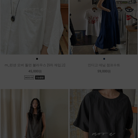
●
●
●
m_린넨 오버 돌먼 블라우스 [5차 재입고]
인디고 데님 점프수트
45,000원
59,000원