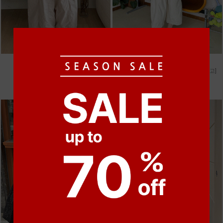
●
●
●
●
m_비휴 체크 박시셔츠
m_헤세드 스티치 데님팬츠 [4차 재입고]
52,000원
87,000원