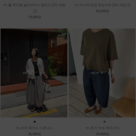
m_훌 케미컬 슬리브리스 원피스 [2차 재입
m_마스타 린넨 워싱셔츠 [5차 재입고]
고]
66,000원
79,000원
●
●
●
m_비포 레이스 스판나시
m_토가 하프 레이스티
26,000원
39,800원