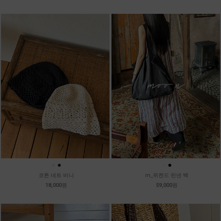
●
●
●
●
코튼 네트 비니
m_위켄드 린넨 백
18,000원
59,000원