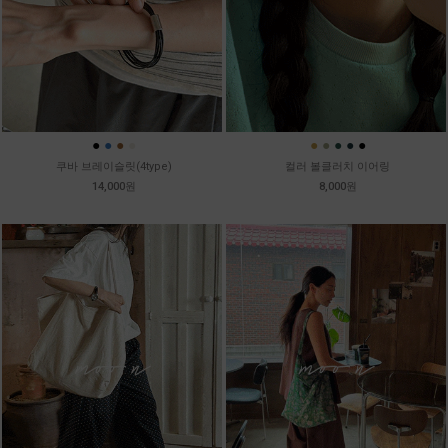
●
●
●
●
●
●
●
●
●
쿠바 브레이슬릿(4type)
컬러 볼클러치 이어링
14,000원
8,000원