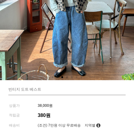
빈티지 도트 베스트
상품가
38,000원
380원
적립금
배송비
(조건)
7만원 이상 무료배송
지역별