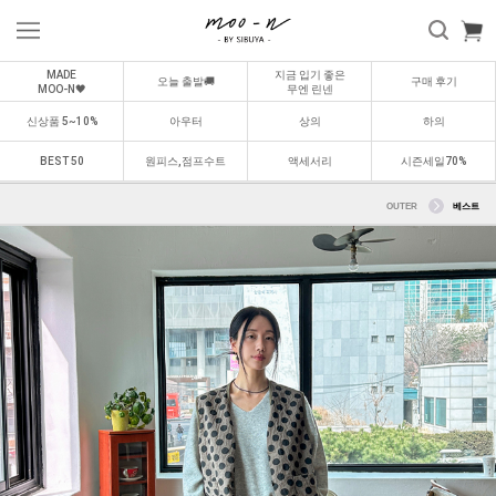
MADE
지금 입기 좋은
오늘 출발🚚
구매 후기
MOO-N🖤
무엔 린넨
신상품 5~10%
아우터
상의
하의
BEST 50
원피스,점프수트
액세서리
시즌세일70%
OUTER
베스트