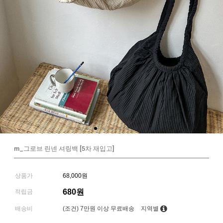
m_그로브 린넨 셔링백 [5차 재입고]
상품가
68,000원
680원
적립금
배송비
(조건)
7만원 이상 무료배송
지역별