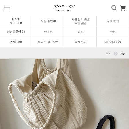
MADE
지금 입기 좋은
오늘 출발🚚
구매 후기
MOO-N🖤
무엔 린넨
신상품 5~10%
아우터
상의
하의
BEST 50
원피스,점프수트
액세서리
시즌세일70%
ACC
가방