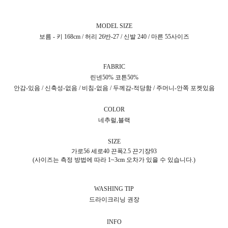
MODEL SIZE
보름 - 키 168cm / 허리 26반-27 / 신발 240 / 마른 55사이즈
FABRIC
린넨50% 코튼50%
안감-있음 / 신축성-없음 / 비침-없음 / 두께감-적당함 / 주머니-안쪽 포켓있음
COLOR
네추럴,블랙
SIZE
가로56 세로40 끈폭2.5 끈기장93
(사이즈는 측정 방법에 따라 1~3cm 오차가 있을 수 있습니다.)
WASHING TIP
드라이크리닝 권장
INFO