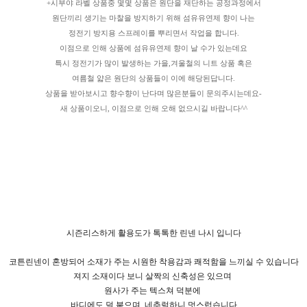
+시부야 라벨 상품중 몇몇 상품은 원단을 재단하는 공정과정에서
원단끼리 생기는 마찰을 방지하기 위해 섬유유연제 향이 나는
정전기 방지용 스프레이를 뿌리면서 작업을 합니다.
이점으로 인해 상품에 섬유유연제 향이 날 수가 있는데요
특시 정전기가 많이 발생하는 가을,겨울철의 니트 상품 혹은
여름철 얇은 원단의 상품들이 이에 해당된답니다.
상품을 받아보시고 향수향이 난다며 많은분들이 문의주시는데요-
새 상품이오니, 이점으로 인해 오해 없으시길 바랍니다^^
시즌리스하게 활용도가 톡톡한 린넨 나시 입니다
코튼린넨이 혼방되어 소재가 주는 시원한 착용감과 쾌적함을 느끼실 수 있습니다
져지 소재이다 보니 살짝의 신축성은 있으며
원사가 주는 텍스쳐 덕분에
바디에도 덜 붙으며
네추럴하니 멋스럽습니다