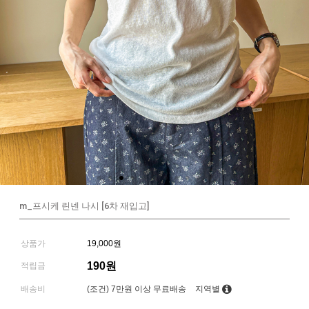
m_프시케 린넨 나시 [6차 재입고]
상품가
19,000원
190원
적립금
배송비
(조건)
7만원 이상 무료배송
지역별