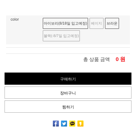
color
아이보리(8/18일 입고예정)
베이지
브라운
블랙(-8/7일 입고예정)
0
원
총 상품 금액
구매하기
장바구니
찜하기