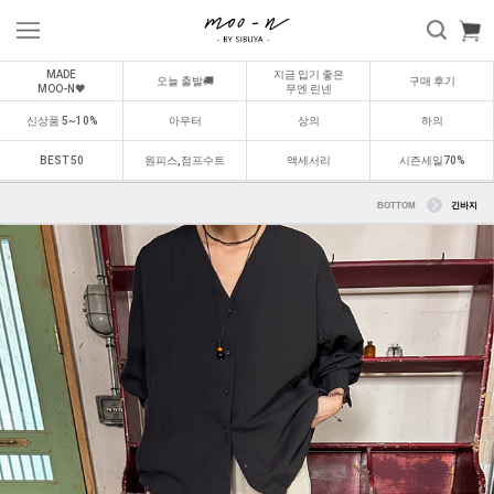
MADE
지금 입기 좋은
오늘 출발🚚
구매 후기
MOO-N🖤
무엔 린넨
신상품 5~10%
아우터
상의
하의
BEST 50
원피스,점프수트
액세서리
시즌세일70%
BOTTOM
긴바지