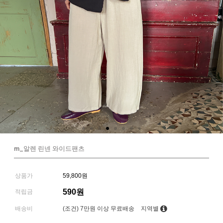
m_알렌 린넨 와이드팬츠
상품가
59,800원
590원
적립금
배송비
(조건)
7만원 이상 무료배송
지역별