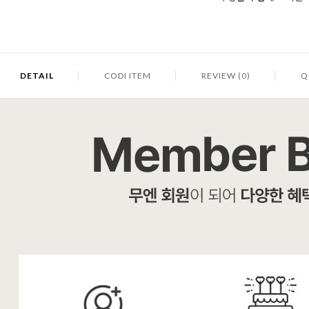
DETAIL
CODI ITEM
REVIEW (0)
Q