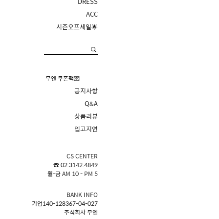
DRESS
ACC
시즌오프세일🌟
무엔 쿠폰팩💌
공지사항
Q&A
상품리뷰
입고지연
CS CENTER
☎ 02.3142.4849
월-금 AM 10 - PM 5
BANK INFO
기업140-128367-04-027
주식회사 무엔