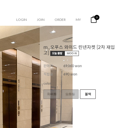
0
LOGIN
JOIN
ORDER
MY
m_오푸스 와이드 린넨자켓 [2차 재입
고]
판매가
69,000 won
적립금
690 won
color
화이트
오트밀
블랙