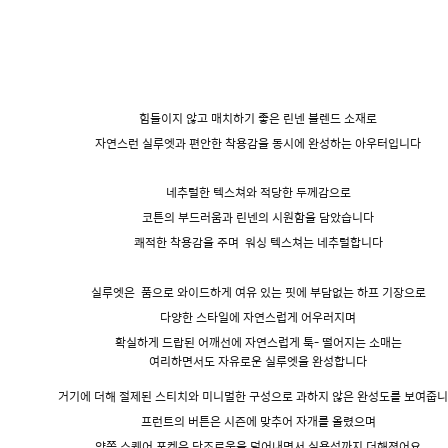
힘들이지 않고 매치하기 좋은 린넨 블렌드 소재로
자연스런 실루엣과 편안한 착용감을 동시에 완성하는 아우터입니다
네추럴한 텍스쳐와 적당한 두께감으로
코튼의 부드러움과 린넨의 시원함을 담았습니다
쾌적한 착용감을 주며
워싱 텍스쳐는 네추럴합니다
실루엣은
품으로 와이드하게 여유 있는 핏에 부담없는 하프 기장으로
다양한 스타일에 자연스럽게 어우러지며
확실하게 드랍된 어깨선에 자연스럽게 툭- 떨어지는 소매는
여리하면서도 자유로운 실루엣을 완성합니다
거기에 더해 절제된 스티치와 미니멀한 구성으로 과하지 않은 완성도를 보여줍
프런트의 버튼은 시즌에 맞추어 자개를 올렸으며
양쪽 스퀘어 포켓은 단조로움을 덜어내면서 실용성까지 더해졌어요