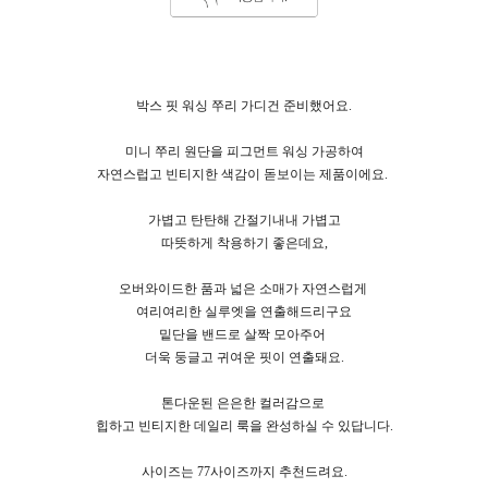
박스 핏 워싱 쭈리 가디건 준비했어요.
미니 쭈리 원단을 피그먼트 워싱 가공하여
자연스럽고 빈티지한 색감이 돋보이는 제품이에요.
가볍고 탄탄해 간절기내내 가볍고
따뜻하게 착용하기 좋은데요,
오버와이드한 품과 넓은 소매가 자연스럽게
여리여리한 실루엣을 연출해드리구요
밑단을 밴드로 살짝 모아주어
더욱 둥글고 귀여운 핏이 연출돼요.
톤다운된 은은한 컬러감으로
힙하고 빈티지한 데일리 룩을 완성하실 수 있답니다.
사이즈는 77사이즈까지 추천드려요.