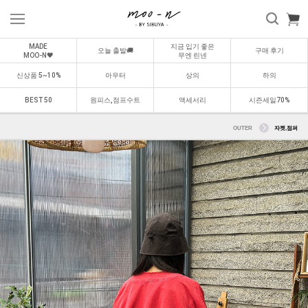
MADE
지금 입기 좋은
오늘 출발🚚
구매 후기
MOO-N🖤
무엔 린넨
신상품 5~10%
아우터
상의
하의
BEST 50
원피스,점프수트
액세서리
시즌세일70%
OUTER
자켓,점퍼