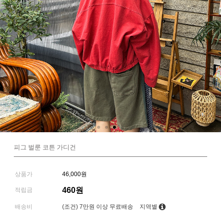
피그 벌룬 코튼 가디건
상품가
46,000원
460원
적립금
배송비
(조건)
7만원 이상 무료배송
지역별