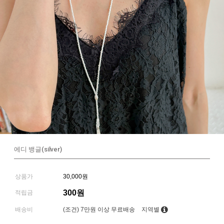
에디 뱅글(silver)
상품가
30,000원
300원
적립금
배송비
(조건)
7만원 이상 무료배송
지역별