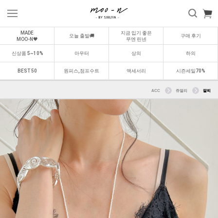
MADE
지금 입기 좋은
오늘 출발🚚
구매 후기
MOO-N🖤
무엔 린넨
신상품 5~10%
아우터
상의
하의
BEST 50
원피스,점프수트
액세서리
시즌세일70%
ACC
쥬얼리
팔찌