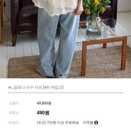
m_알로나 자수 셔츠 [4차 재입고]
상품가
49,800원
490원
적립금
배송비
(조건)
7만원 이상 무료배송
지역별