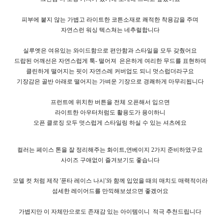
피부에 붙지 않는 가볍고 라이트한 코튼소재로 쾌적한 착용감을 주며
자연스런 워싱 텍스쳐는 네추럴합니다
실루엣은 여유있는 와이드함으로 편안함과 스타일을 모두 갖췄어요
드랍된 어깨선은 자연스럽게 툭- 떨어져
은은하게 여리한 무드를 표현하며
클린하게 떨어지는 핏이 자연스레 커버업도 되니 멋스럽더라구요
기장감은 골반 아래로 떨어지는 가벼운 기장으로 경쾌하게 마무리됩니다
프런트에 위치한 버튼을 전체 오픈해서 입으면
라이트한 아우터처럼도 활용도가 용이하니
오픈 클로징 모두 멋스럽게 스타일링 하실 수 있는 셔츠에요
컬러는 페이스 톤을 잘 정리해주는 화이트,연베이지 2가지 준비하였구요
사이즈 구애없이 즐겨보기도 좋습니다
모델 컷 처럼 제작 '푼타 레이스 나시'와 함께 입었을 때의 매치도 매력적이라
섬세한 레이어드를 만끽해보셨으면 좋겠어요
가볍지만 이 자체만으로도 존재감 있는 아이템이니
적극 추천드립니다