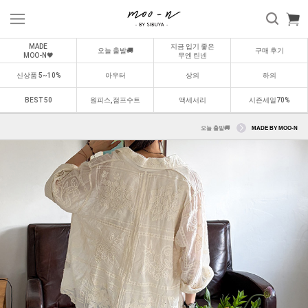
MADE
지금 입기 좋은
오늘 출발🚚
구매 후기
MOO-N🖤
무엔 린넨
신상품 5~10%
아우터
상의
하의
BEST 50
원피스,점프수트
액세서리
시즌세일70%
오늘 출발🚚
MADE BY MOO-N