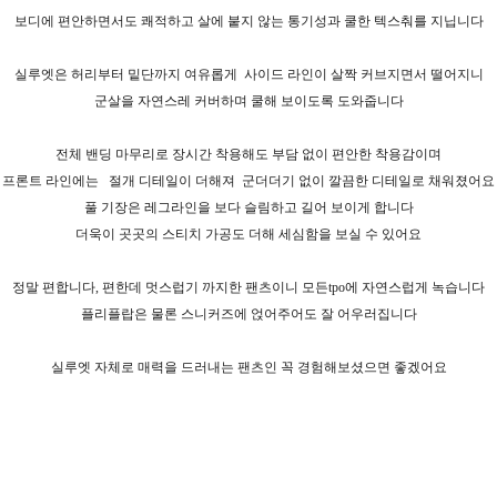
보디에 편안하면서도 쾌적하고 살에 붙지 않는 통기성과 쿨한 텍스춰를 지닙니다
실루엣은 허리부터 밑단까지 여유롭게
사이드 라인이 살짝 커브지면서 떨어지니
군살을 자연스레 커버하며 쿨해 보이도록 도와줍니다
전체 밴딩 마무리로 장시간 착용해도 부담 없이 편안한 착용감이며
프론트 라인에는
절개 디테일이
더해져 군더더기 없이 깔끔한 디테일로 채워졌어요
풀 기장은 레그라인을 보다 슬림하고 길어 보이게 합니다
더욱이 곳곳의 스티치 가공도 더해 세심함을 보실 수 있어요
정말 편합니다, 편한데 멋스럽기 까지한 팬츠이니 모든tpo에 자연스럽게 녹습니다
플리플랍은 물론 스니커즈에 얹어주어도 잘 어우러집니다
실루엣 자체로 매력을 드러내는 팬츠인 꼭 경험해보셨으면 좋겠어요