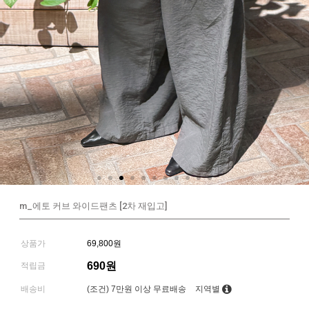
m_에토 커브 와이드팬츠 [2차 재입고]
상품가
69,800원
690원
적립금
배송비
(조건)
7만원 이상 무료배송
지역별