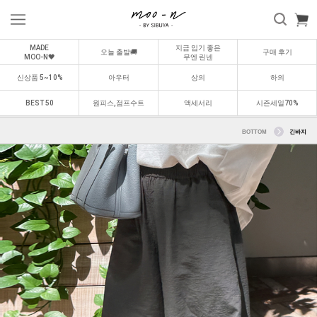
MADE
지금 입기 좋은
오늘 출발🚚
구매 후기
MOO-N🖤
무엔 린넨
신상품 5~10%
아우터
상의
하의
BEST 50
원피스,점프수트
액세서리
시즌세일70%
BOTTOM
긴바지