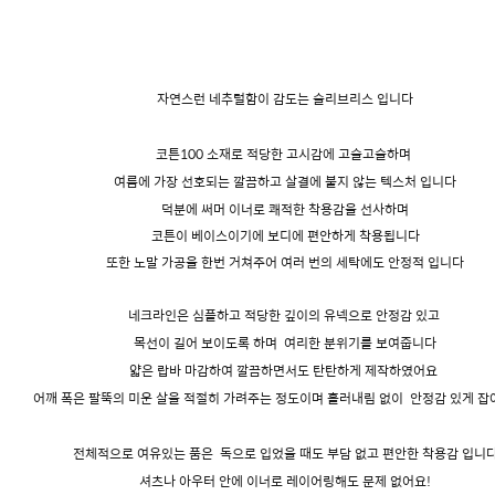
자연스런 네추럴함이 감도는 슬리브리스 입니다
코튼100 소재로 적당한 고시감에 고슬고슬하며
여름에 가장 선호되는 깔끔하고 살결에 붙지 않는 텍스처 입니다
덕분에 써머 이너로 쾌적한 착용감을 선사하며
코튼이 베이스이기에 보디에 편안하게 착용됩니다
또한 노말 가공을 한번 거쳐주어 여러 번의 세탁에도 안정적 입니다
네크라인은 심플하고 적당한 깊이의 유넥으로 안정감 있고
목선이 길어 보이도록 하며
여리한 분위기를 보여줍니다
얇은 랍바 마감하여 깔끔하면서도 탄탄하게 제작하였어요
어깨 폭은 팔뚝의 미운 살을 적절히 가려주는 정도이며 흘러내림 없이
안정감 있게 잡
전체적으로 여유있는 품은
독으로 입었을 때도 부담 없고 편안한 착용감 입니
셔츠나 아우터 안에 이너로 레이어링해도 문제 없어요!