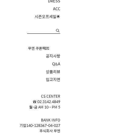
DRESS
ACC
시즌오프세일🌟
무엔 쿠폰팩💌
공지사항
Q&A
상품리뷰
입고지연
CS CENTER
☎ 02.3142.4849
월-금 AM 10 - PM 5
BANK INFO
기업140-128367-04-027
주식회사 무엔