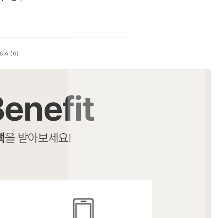
&A (0)