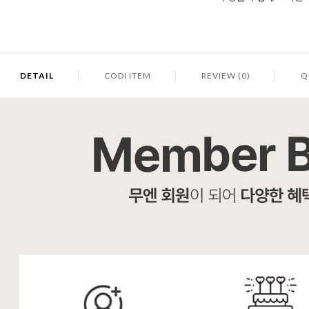
DETAIL
CODI ITEM
REVIEW (0)
Q