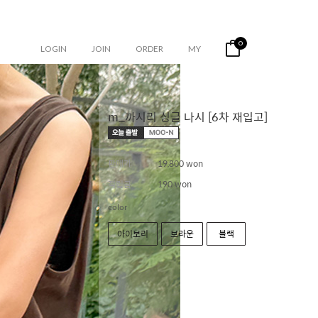
0
LOGIN
JOIN
ORDER
MY
m_까시리 싱글 나시 [6차 재입고]
판매가
19,800 won
적립금
190 won
color
아이보리
브라운
블랙