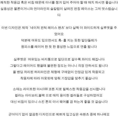
쾌적한 착용감 혹은 비침 때문에 이너를 챙겨 입어 주어야 할 때 매치 하시면 좋습니다
실용성은 물론이거니와 언더라인의 슬칼럽이 살려진 펀칭 레이스는 그저 멋스럽습니
다
이번 디자인은 제작
'네이처 핀턱 레이스 팬츠' 보다 살짝 더 와이드하게 실루엣을 주
었어요
덕분에 여유도 있으면서도 혹- 훌 지는 듯한 밑단둘레가
원피스를 레이어 한 듯 한 풍성한 느낌으로 연출 됩니다
실루엣은
여유있는 바지통으로 밑단으로 갈수록 와이드 해집니다
그렇다고 레이어드 했을때 불편한 정도는 아니니 걱정 안하셔도 됩니다
올 밴딩 처리된 허리라인은 체형에 구애없이 안정감 있게 착용되고
착용자에 따라 아웃핏에 맞춰 기장감을 맞추기 좋습니다
소재는 라이트한 아사100 코튼 지로 릴렉스한 착용감을 선사합니다
컬러는 아이보리,블랙 으로 매치 용이한 컬러들로 구성하였어요
대신 비침이 있으니 스킨 톤의 이너 웨어를 겸 하는게 좋을 것 같습니다
군더더기 없이 깔끔한 디자인으로 예쁘게 입고싶은 속팬츠 중에 하나에요