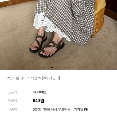
m_어필 레이스 속팬츠 [2차 재입고]
상품가
64,000원
640원
적립금
배송비
(조건)
7만원 이상 무료배송
지역별