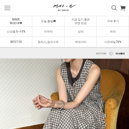
MADE
지금 입기 좋은
오늘 출발🚚
구매 후기
MOO-N🖤
무엔 린넨
신상품 5~10%
아우터
상의
하의
BEST 50
원피스,점프수트
액세서리
시즌세일70%
BOTTOM
이너웨어