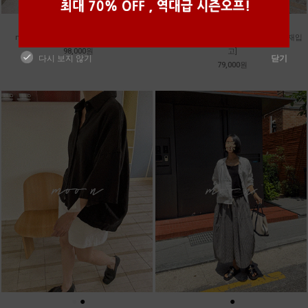
●
●
●
●
m_밴프 핀턱 린넨스커트 [3차 재입고]
m_훌 케미컬 슬리브리스 원피스 [2차 재입
98,000원
고]
다시 보지 않기
닫기
79,000원
●
●
●