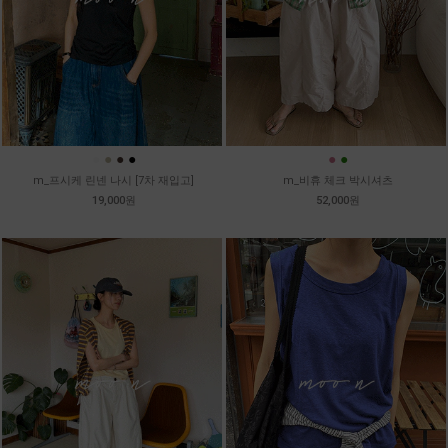
●
●
●
●
●
●
m_프시케 린넨 나시 [7차 재입고]
m_비휴 체크 박시셔츠
19,000원
52,000원