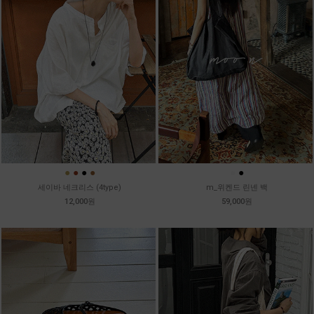
●
●
●
●
●
●
세이바 네크리스 (4type)
m_위켄드 린넨 백
12,000원
59,000원