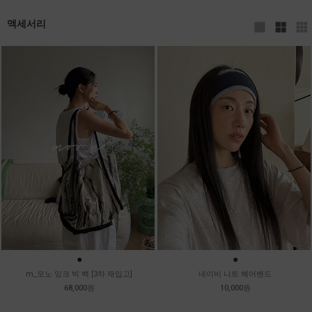
액세서리
●
●
m_모노 잉크 빅 백 [3차 재입고]
네이비 니트 헤어밴드
68,000원
10,000원