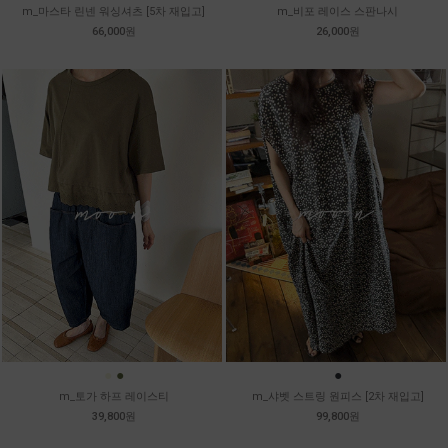
m_마스타 린넨 워싱셔츠 [5차 재입고]
m_비포 레이스 스판나시
66,000원
26,000원
●
●
●
m_토가 하프 레이스티
m_샤벳 스트링 원피스 [2차 재입고]
39,800원
99,800원