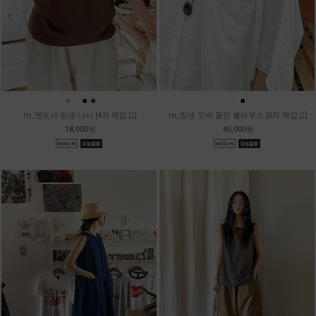
●
●
●
●
●
●
m_멘도사 린넨 나시 [4차 재입고]
m_린넨 오버 돌먼 블라우스 [5차 재입고]
18,000원
45,000원