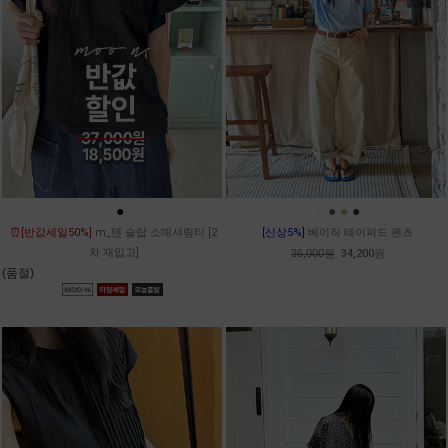
●
●
●
●
●
●
⏰[반값세일50%]
m_텐 슬랍 소매셔링티 [2
[신상5%]
베이직 테이퍼드 팬츠
차 재입고]
36,000원
34,200원
(품절)