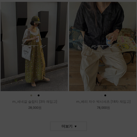
●
●
●
●
●
m_세네갈 슬랍티 [3차 재입고]
m_베리 자수 박시셔츠 [18차 재입고]
28,000원
78,000원
더보기