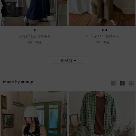
●
●
●
●
인디고 데님 점프수트
미니 꽃 나시 블라우스
59,000원
36,000원
더보기
made by moo_n