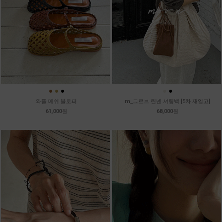
●
●
●
●
●
와플 메쉬 블로퍼
m_그로브 린넨 셔링백 [5차 재입고]
61,000원
68,000원