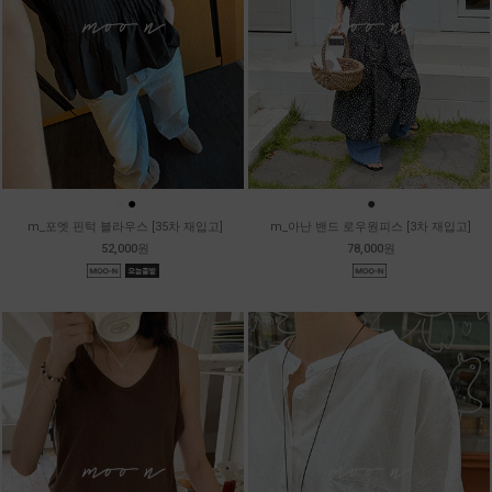
●
●
●
m_포엣 핀턱 블라우스 [35차 재입고]
m_아난 밴드 로우원피스 [3차 재입고]
52,000원
78,000원