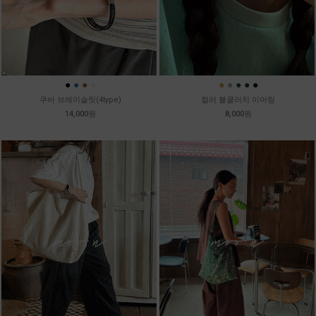
●
●
●
●
●
●
●
●
●
쿠바 브레이슬릿(4type)
컬러 볼클러치 이어링
14,000원
8,000원