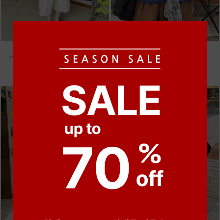
●
●
●
●
●
●
m_헤세드 스티치 데님팬츠 [4차 재입고]
m_마무 린넨 나시 [4차 재입고]
87,000원
28,000원