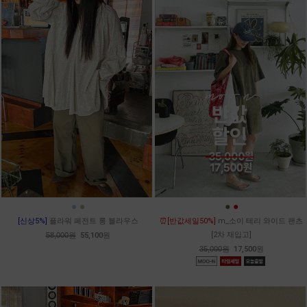
●
●
●
●
[신상5%]
플라워 페전트 롱 블라우스
⏰[반값세일50%]
m_소이 테리 와이드 팬츠
[2차 재입고]
58,000원
55,100원
35,000원
17,500원