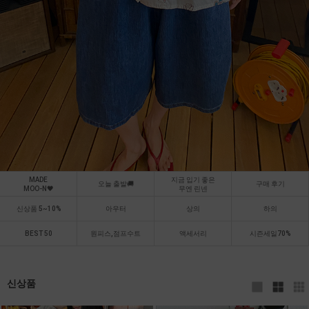
MADE
지금 입기 좋은
오늘 출발🚚
구매 후기
MOO-N🖤
무엔 린넨
신상품 5~10%
아우터
상의
하의
BEST 50
원피스,점프수트
액세서리
시즌세일70%
신상품