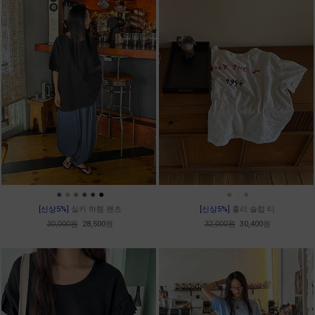
●
●
●
●
●
●
●
●
●
[신상5%]
실키 하렘 팬츠
[신상5%]
홀리 슬럽 티
30,000원
28,500원
32,000원
30,400원