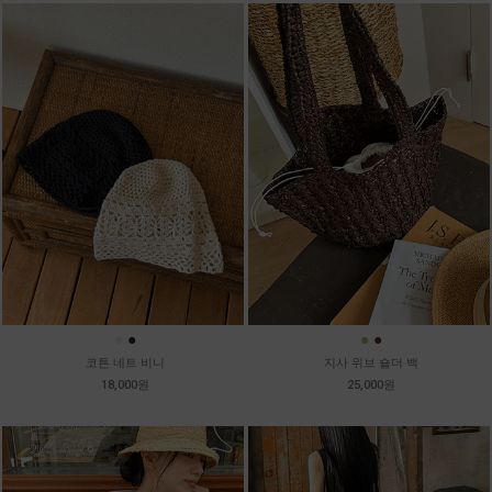
●
●
●
●
코튼 네트 비니
지사 위브 숄더 백
18,000원
25,000원