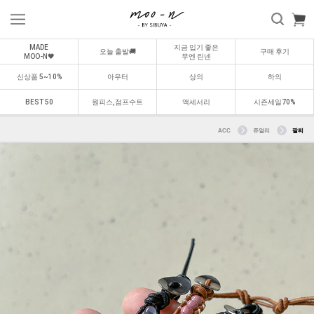
MADE
지금 입기 좋은
오늘 출발🚚
구매 후기
MOO-N🖤
무엔 린넨
신상품 5~10%
아우터
상의
하의
BEST 50
원피스,점프수트
액세서리
시즌세일70%
ACC
쥬얼리
팔찌