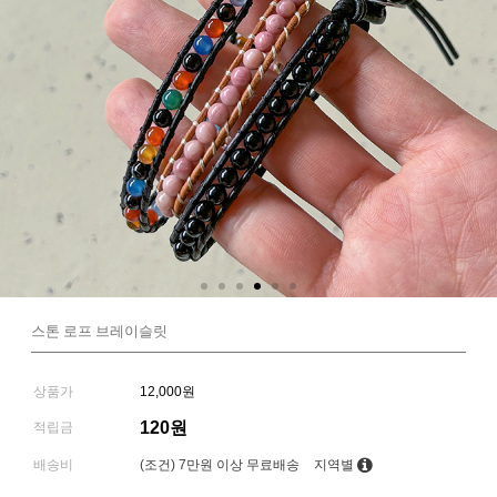
스톤 로프 브레이슬릿
상품가
12,000원
120원
적립금
배송비
(조건)
7만원 이상 무료배송
지역별