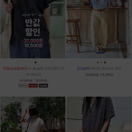
●
●
●
●
●
●
⏰[반값세일50%]
m_텐 슬랍 소매셔링티 [2
[신상5%]
베이직 테이퍼드 팬츠
차 재입고]
36,000원
34,200원
37,000원
18,500원