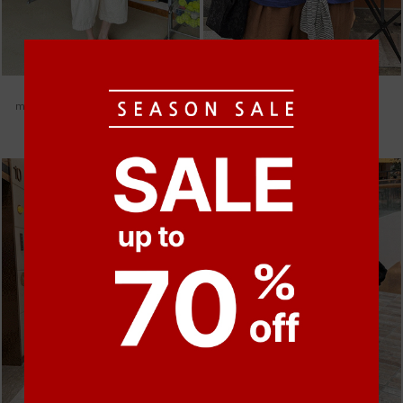
●
●
●
●
●
●
m_헤세드 스티치 데님팬츠 [4차 재입고]
m_마무 린넨 나시 [4차 재입고]
87,000원
28,000원