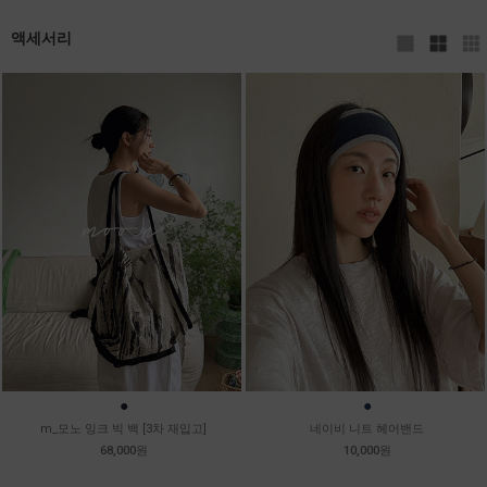
액세서리
●
●
m_모노 잉크 빅 백 [3차 재입고]
네이비 니트 헤어밴드
68,000원
10,000원