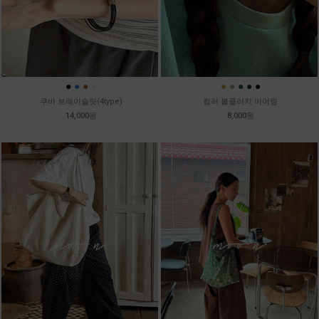
●
●
●
●
●
●
●
●
●
쿠바 브레이슬릿(4type)
컬러 볼클러치 이어링
14,000원
8,000원