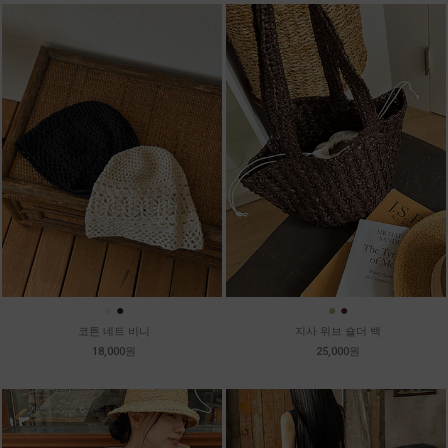
●
●
●
●
코튼 네트 비니
지사 위브 숄더 백
18,000원
25,000원