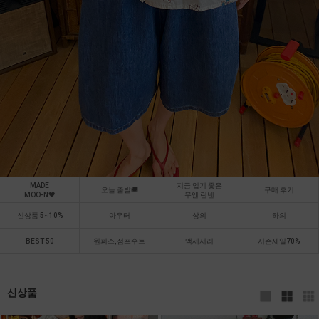
MADE
지금 입기 좋은
오늘 출발🚚
구매 후기
MOO-N🖤
무엔 린넨
신상품 5~10%
아우터
상의
하의
BEST 50
원피스,점프수트
액세서리
시즌세일70%
신상품