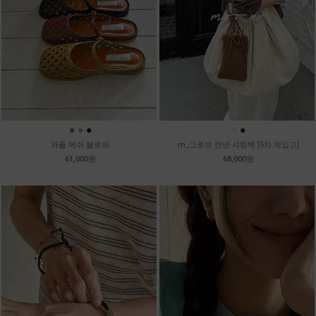
●
●
●
●
●
와플 메쉬 블로퍼
m_그로브 린넨 셔링백 [5차 재입고]
61,000원
68,000원