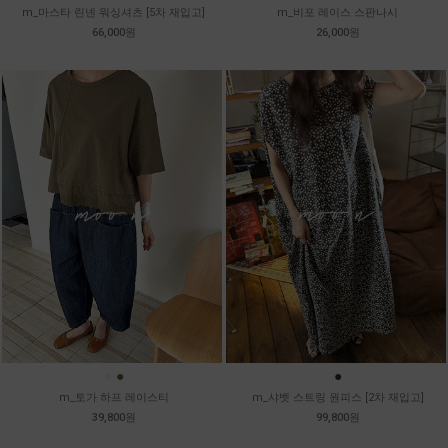
m_마스타 린넨 워싱셔츠 [5차 재입고]
m_비포 레이스 스판나시
66,000원
26,000원
●
●
●
m_토가 하프 레이스티
m_샤벳 스트링 원피스 [2차 재입고]
39,800원
99,800원