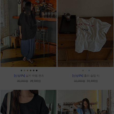
●
●
●
●
●
●
●
●
●
[신상5%]
실키 하렘 팬츠
[신상5%]
홀리 슬럽 티
30,000원
28,500원
32,000원
30,400원