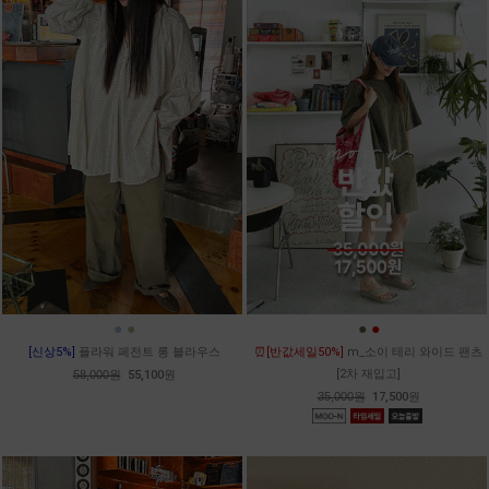
●
●
●
●
[신상5%]
플라워 페전트 롱 블라우스
⏰[반값세일50%]
m_소이 테리 와이드 팬츠
[2차 재입고]
58,000원
55,100원
35,000원
17,500원