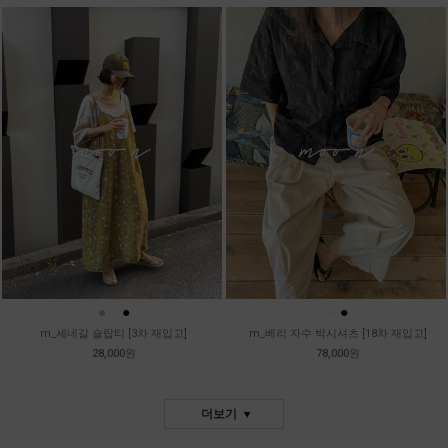
●
●
●
●
●
m_세네갈 슬랍티 [3차 재입고]
m_베리 자수 박시셔츠 [18차 재입고]
28,000원
78,000원
더보기