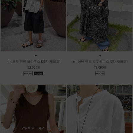
●
●
●
m_포엣 핀턱 블라우스 [35차 재입고]
m_아난 밴드 로우원피스 [3차 재입고]
52,000원
78,000원