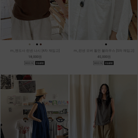
●
●
●
●
●
●
m_멘도사 린넨 나시 [4차 재입고]
m_린넨 오버 돌먼 블라우스 [5차 재입고]
18,000원
45,000원