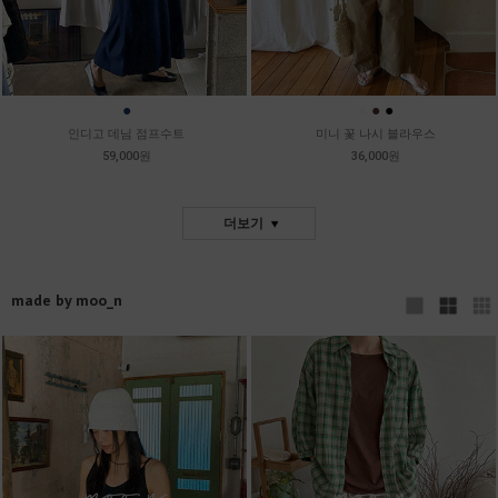
●
●
●
●
인디고 데님 점프수트
미니 꽃 나시 블라우스
59,000원
36,000원
더보기
made by moo_n