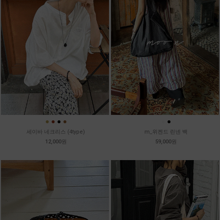
●
●
●
●
●
●
세이바 네크리스 (4type)
m_위켄드 린넨 백
12,000원
59,000원