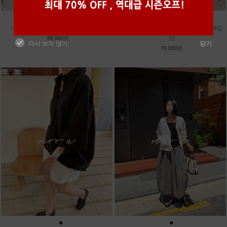
●
●
●
●
m_밴프 핀턱 린넨스커트 [3차 재입고]
m_훌 케미컬 슬리브리스 원피스 [2차 재입
98,000원
고]
다시 보지 않기
닫기
79,000원
●
●
●