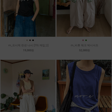
●
●
●
●
●
●
m_프시케 린넨 나시 [7차 재입고]
m_비휴 체크 박시셔츠
19,000원
52,000원