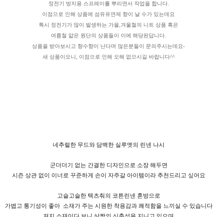
정전기 방지용 스프레이를 뿌리면서 작업을 합니다.
이점으로 인해 상품에 섬유유연제 향이 날 수가 있는데요
특시 정전기가 많이 발생하는 가을,겨울철의 니트 상품 혹은
여름철 얇은 원단의 상품들이 이에 해당된답니다.
상품을 받아보시고 향수향이 난다며 많은분들이 문의주시는데요-
새 상품이오니, 이점으로 인해 오해 없으시길 바랍니다^^
네추럴한 무드와 담백한 실루엣의 린넨 나시
군더더기 없는 간결한 디자인으로 소장 해두면
시즌 상관 없이 이너로 꾸준하게 손이 자주갈 아이템이라 추천드리고 싶어요
고슬고슬한 텍츠춰의 코튼린넨 혼방으로
가볍고 통기성이 좋아
소재가 주는 시원한 착용감과 쾌적함을 느끼실 수 있습니다
져지 소재이다 보니 살짝의 신축성을 지니고 있으며