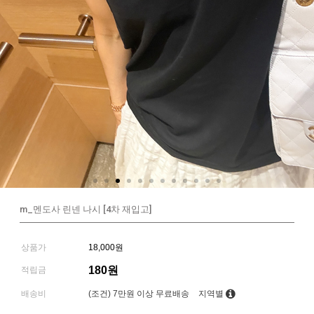
m_멘도사 린넨 나시 [4차 재입고]
상품가
18,000원
180원
적립금
배송비
(조건)
7만원 이상 무료배송
지역별