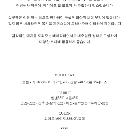
린넨원사 덕분에
바디에도 덜 붙으며
네추럴하니 멋스럽습니다
실루엣은 여유 있는 품으로 편안하며 군살은 잡아줘 체형 부각이 덜합니다
깊지 않은 네크라인은 목선을 자연스럽게 드러내주어 여리하게 표현합니다
감각적인 매치를 도와주는 베이직하면서도 네추럴한 컬러로 구성하여
다양한 코디에 활용하기 좋습니다
MODEL SIZE
보름 - 키 168cm / 허리 26반-27 / 신발 240 / 마른 55사이즈
FABRIC
린넨55% 코튼45%
안감-없음 / 신축성-살짝있음 / 비침-살짝있음 / 두께감-얇음
COLOR
화이트,베이지,브라운,블랙