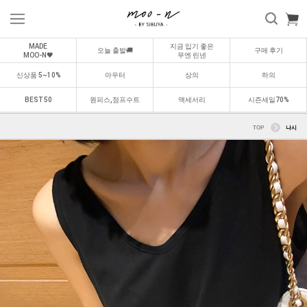
MADE
지금 입기 좋은
오늘 출발🚚
구매 후기
MOO-N🖤
무엔 린넨
신상품 5~10%
아우터
상의
하의
BEST 50
원피스,점프수트
액세서리
시즌세일70%
TOP
나시