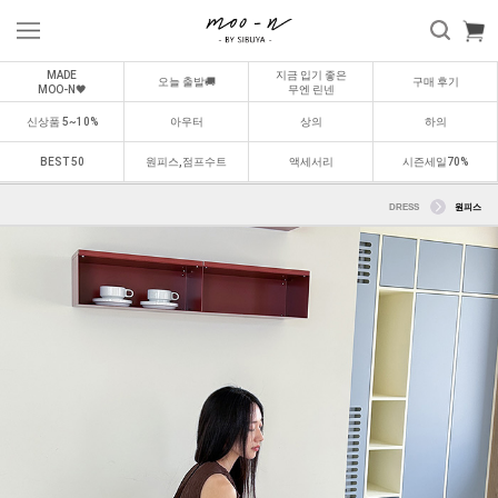
MADE
지금 입기 좋은
오늘 출발🚚
구매 후기
MOO-N🖤
무엔 린넨
신상품 5~10%
아우터
상의
하의
BEST 50
원피스,점프수트
액세서리
시즌세일70%
DRESS
원피스