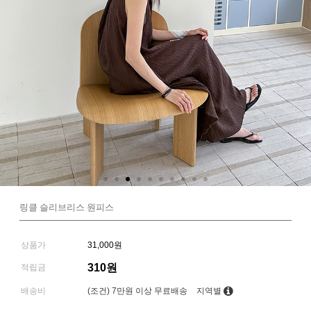
링클 슬리브리스 원피스
상품가
31,000원
310원
적립금
배송비
(조건)
7만원 이상 무료배송
지역별