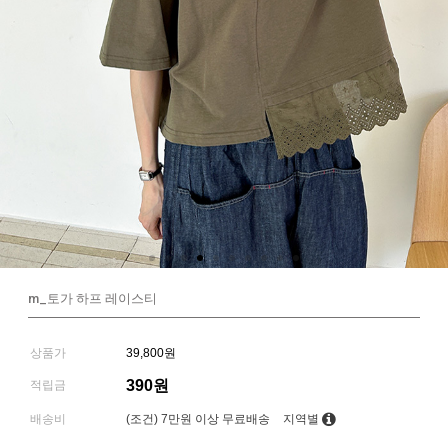
m_토가 하프 레이스티
상품가
39,800원
390원
적립금
배송비
(조건)
7만원 이상 무료배송
지역별