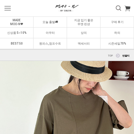
MADE
지금 입기 좋은
오늘 출발🚚
구매 후기
MOO-N🖤
무엔 린넨
신상품 5~10%
아우터
상의
하의
BEST 50
원피스,점프수트
액세서리
시즌세일70%
TOP
반팔티