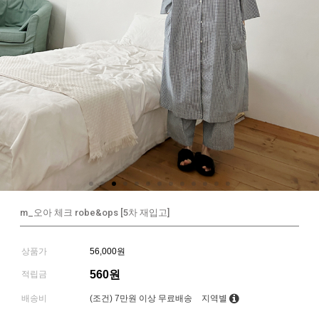
m_오아 체크 robe&ops [5차 재입고]
상품가
56,000원
560원
적립금
배송비
(조건)
7만원 이상 무료배송
지역별