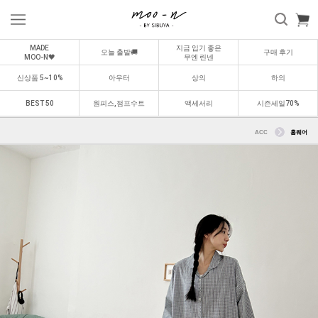
MADE
지금 입기 좋은
오늘 출발🚚
구매 후기
MOO-N🖤
무엔 린넨
신상품 5~10%
아우터
상의
하의
BEST 50
원피스,점프수트
액세서리
시즌세일70%
ACC
홈웨어