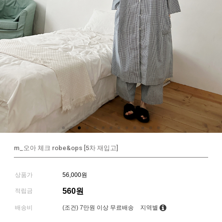
m_오아 체크 robe&ops [5차 재입고]
상품가
56,000원
560원
적립금
배송비
(조건)
7만원 이상 무료배송
지역별