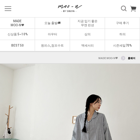
MADE
지금 입기 좋은
오늘 출발🚚
구매 후기
MOO-N🖤
무엔 린넨
신상품 5~10%
아우터
상의
하의
BEST 50
원피스,점프수트
액세서리
시즌세일70%
MADE MOO-N🖤
홈웨어