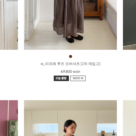
●
m_리프레 루즈 오버셔츠 [2차 재입고]
69,800 won