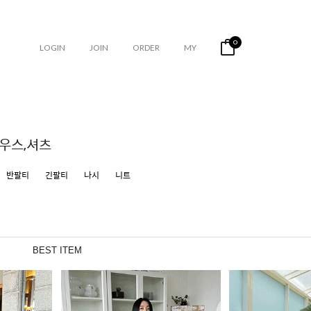
0
LOGIN
JOIN
ORDER
MY
우스,셔츠
반팔티
긴팔티
나시
니트
BEST ITEM