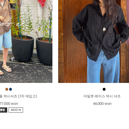
●
●
●
●
즐 박시셔츠 [3차 재입고]
아일렛 레이스 박시 셔츠
77,000 won
46,000 won