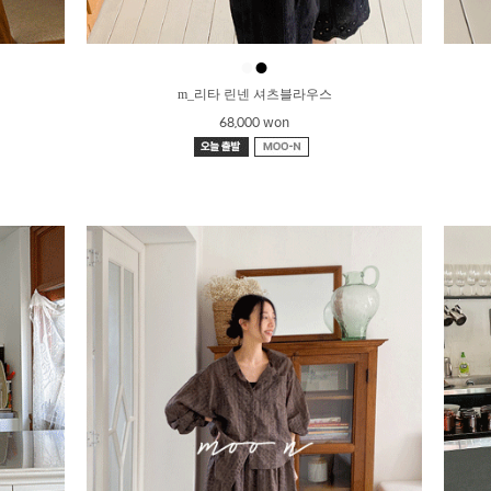
●
●
m_리타 린넨 셔츠블라우스
68,000 won