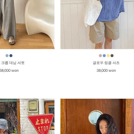
●
●
●
●
●
●
 크롭 데님 셔켓
글로우 링클 셔츠
38,000 won
38,000 won