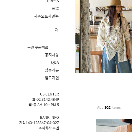
DRESS
ACC
시즌오프세일🌟
무엔 쿠폰팩💌
공지사항
Q&A
상품리뷰
입고지연
CS CENTER
☎ 02.3142.4849
월-금 AM 10 - PM 5
ALL
102
items
BANK INFO
기업140-128367-04-027
주식회사 무엔