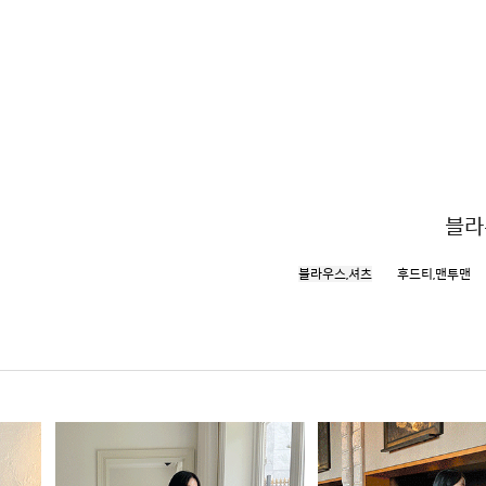
블라
블라우스,셔츠
후드티,맨투맨