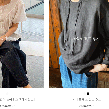
●
●
●
핀턱 블라우스 [3차 재입고]
m_마론 루즈 린넨 후드
57,000 won
79,800 won