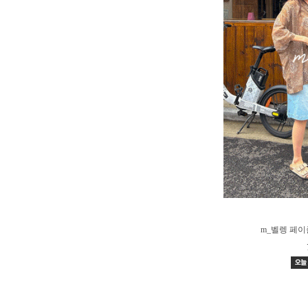
m_벨렝 페이