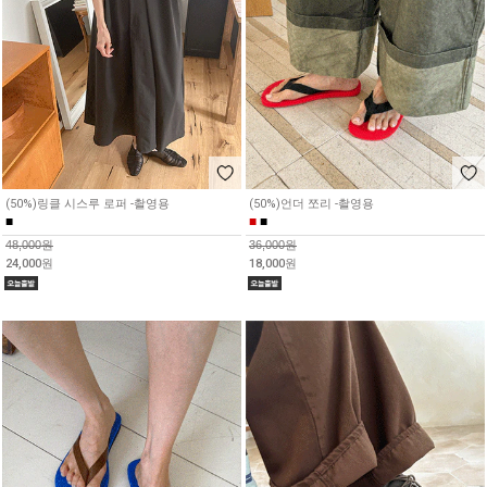
(50%)링클 시스루 로퍼 -촬영용
(50%)언더 쪼리 -촬영용
■
■
■
48,000원
36,000원
24,000원
18,000원