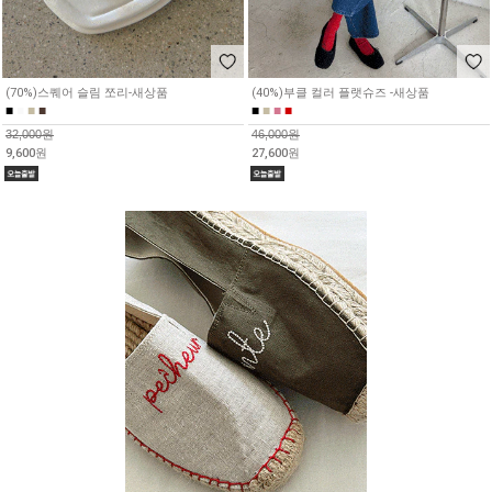
(70%)스퀘어 슬림 쪼리-새상품
(40%)부클 컬러 플랫슈즈 -새상품
■
■
■
■
■
■
■
■
32,000원
46,000원
9,600원
27,600원