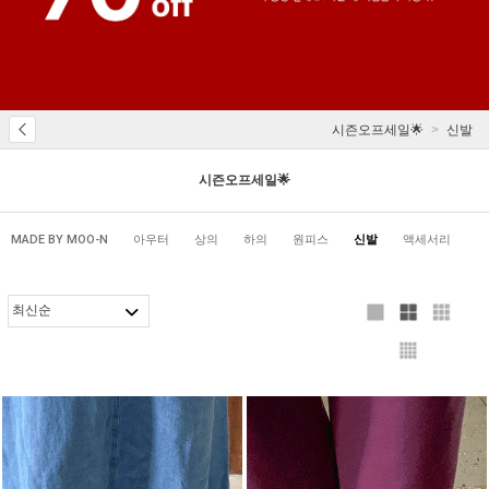
시즌오프세일🌟
신발
시즌오프세일🌟
MADE BY MOO-N
아우터
상의
하의
원피스
신발
액세서리