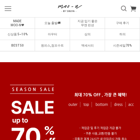
MADE
지금 입기 좋은
오늘 출발🚚
구매 후기
MOO-N🖤
무엔 린넨
신상품 5~10%
아우터
상의
하의
BEST 50
원피스,점프수트
액세서리
시즌세일70%