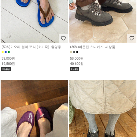
(50%)아오리 컬러 쪼리 (소가죽) -촬영용
(30%)마운틴 스니커즈 -새상품
■
■
■
■
■
■
39,000원
58,000원
19,500원
40,600원