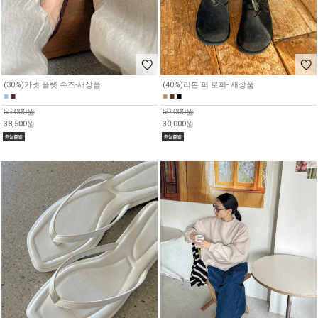
(30%)가넷 플랫 슈즈-새상품
(40%)리본 퍼 로퍼- 새상품
■
■
■
■
■
55,000원
50,000원
38,500원
30,000원