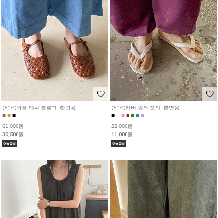
(50%)와플 메쉬 블로퍼 -촬영용
(50%)러버 컬러 쪼리 -촬영용
■
■
■
■
■
■
■
■
■
■
61,000원
22,000원
30,500원
11,000원