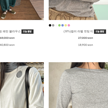
●
●
●
●
●
●
●
셔링 패턴 블라우스
(30%)컬러 라벨 컷팅 티
68,000 won
27,000 won
40,800 won
18,900 won