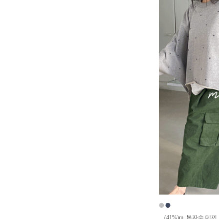
●
●
(41%)m_본자수 데