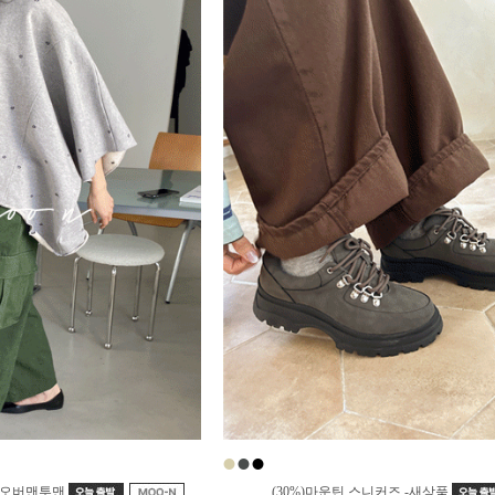
●
●
●
끼 오버맨투맨
(30%)마운틴 스니커즈 -새상품