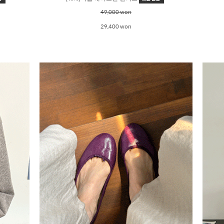
49,000 won
29,400 won