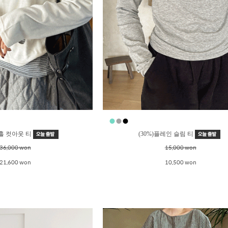
●
●
●
●
 홀 컷아웃 티
(30%)플레인 슬림 티
36,000 won
15,000 won
21,600 won
10,500 won