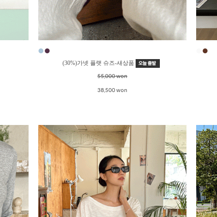
●
●
●
●
(30%)가넷 플랫 슈즈-새상품
55,000 won
38,500 won