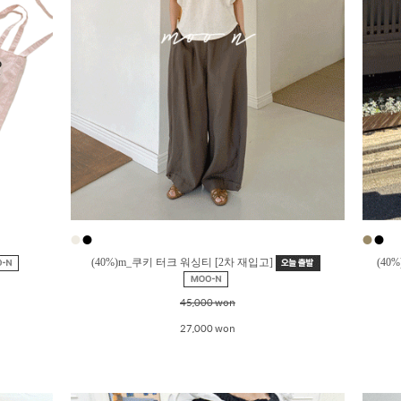
●
●
●
●
(40%)m_쿠키 터크 워싱티 [2차 재입고]
(4
45,000 won
27,000 won