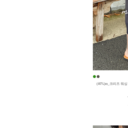
●
●
(40%)m_크리즈 워싱