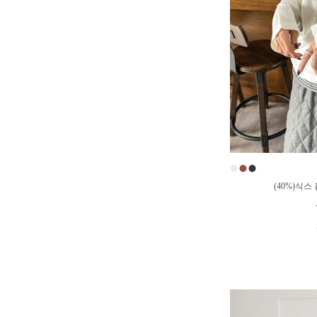
●
●
●
(40%)식스