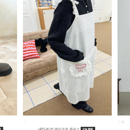
●
●
●
(40%)티컵 에이프런 원피스