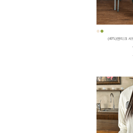
●
●
(40%)앤티크 