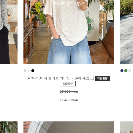
●
●
●
●
●
●
(40%)m_바니 슬라브 와이드티 [4차 재입고]
29,000 won
17,400 won