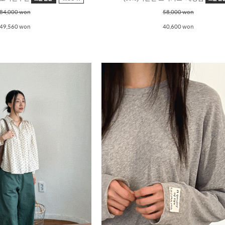
84,000 won
58,000 won
49,560 won
40,600 won