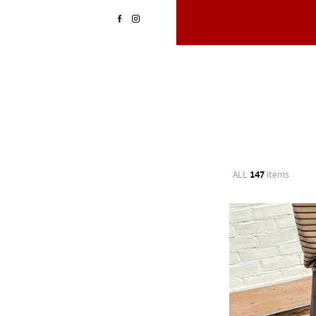
ALL
147
items