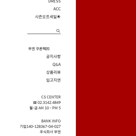
DRESS
ACC
시즌오프세일🌟
무엔 쿠폰팩💌
공지사항
Q&A
상품리뷰
입고지연
CS CENTER
☎ 02.3142.4849
월-금 AM 10 - PM 5
BANK INFO
기업140-128367-04-027
주식회사 무엔