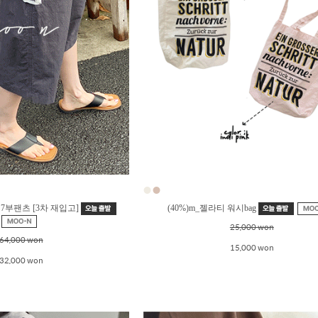
●
●
 7부팬츠 [3차 재입고]
(40%)m_젤라티 워시bag
25,000 won
64,000 won
15,000 won
32,000 won