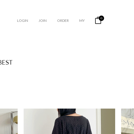
0
LOGIN
JOIN
ORDER
MY
BEST