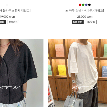
●
●
●
●
●
버 블라우스 [3차 재입고]
m_마무 린넨 나시 [4차 재입고]
49,000 won
28,000 won