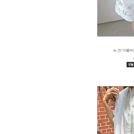
m_칸 더블버