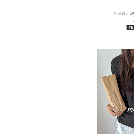
m_프랭크 오