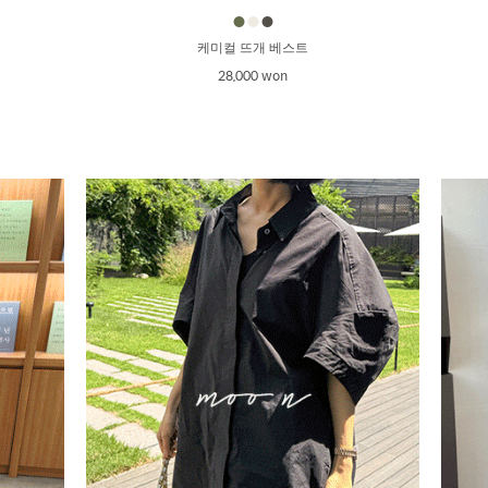
●
●
●
케미컬 뜨개 베스트
28,000 won