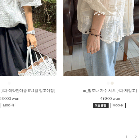
●
●
●
[3차 예약판매중 8/21일 입고예정]
m_알로나 자수 셔츠 [4차 재입고]
53,000 won
49,800 won
1
2