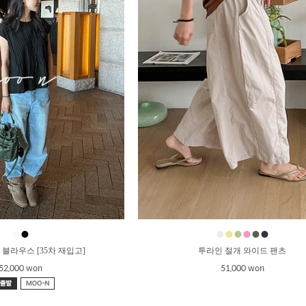
●
●
●
●
●
●
●
●
 블라우스 [35차 재입고]
투라인 절개 와이드 팬츠
52,000 won
51,000 won