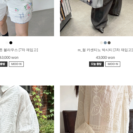
●
●
●
●
●
튼 블라우스 [7차 재입고]
m_컬 카센티노 박시티 [3차 재입고]
63,000 won
43,000 won