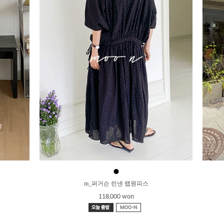
●
m_퍼거슨 린넨 랩원피스
118,000 won