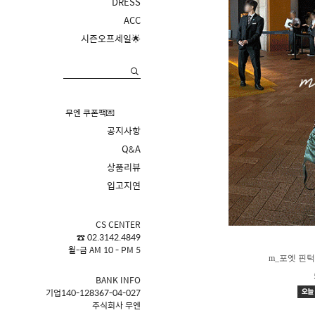
DRESS
ACC
시즌오프세일🌟
무엔 쿠폰팩💌
공지사항
Q&A
상품리뷰
입고지연
CS CENTER
☎ 02.3142.4849
월-금 AM 10 - PM 5
m_포엣 핀턱
BANK INFO
기업140-128367-04-027
주식회사 무엔