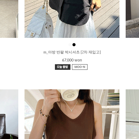
●
●
m_아방 반팔 박시셔츠 [2차 재입고]
67,000 won