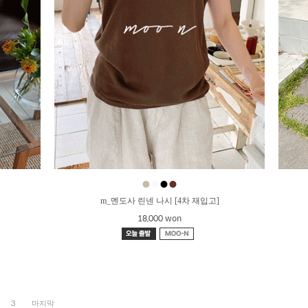
●
●
●
●
m_멘도사 린넨 나시 [4차 재입고]
18,000 won
3