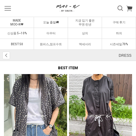
MADE
지금 입기 좋은
오늘 출발🚚
구매 후기
MOO-N🖤
무엔 린넨
신상품 5~10%
아우터
상의
하의
BEST 50
원피스,점프수트
액세서리
시즌세일70%
DRESS
BEST ITEM
BEST
BEST
0
1
0
2