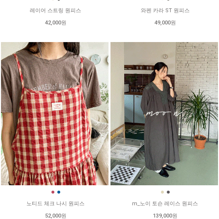
레이어 스트링 원피스
와펜 카라 ST 원피스
42,000원
49,000원
●
●
●
●
노티드 체크 나시 원피스
m_노이 토숀 레이스 원피스
52,000원
139,000원