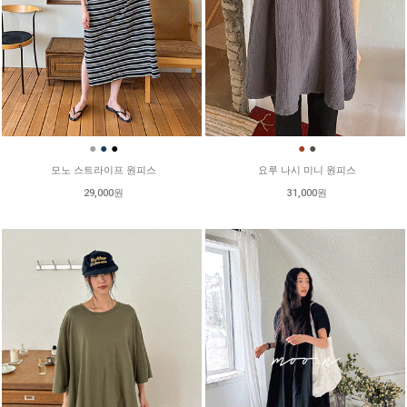
●
●
●
●
●
모노 스트라이프 원피스
요루 나시 미니 원피스
29,000원
31,000원