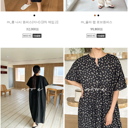
●
●
●
●
m_롱 나시 원피스(이너) [2차 재입고]
m_울라 랩 로브원피스
32,000원
99,800원