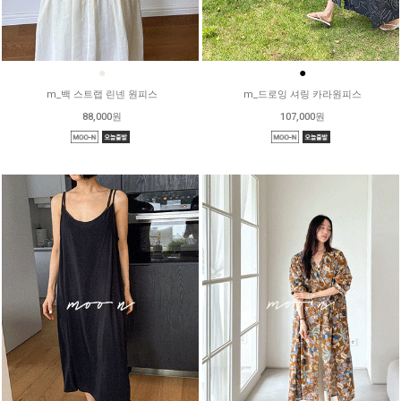
●
●
m_백 스트랩 린넨 원피스
m_드로잉 셔링 카라원피스
88,000원
107,000원