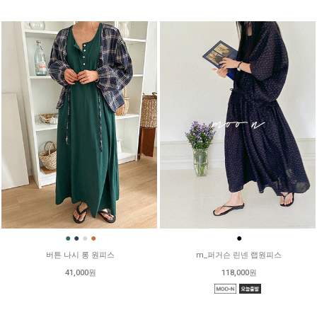
●
●
●
●
●
버튼 나시 롱 원피스
m_퍼거슨 린넨 랩원피스
41,000원
118,000원