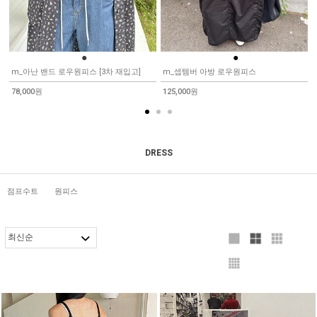
●
●
m_아난 밴드 로우원피스 [3차 재입고]
m_셉템버 아방 로우원피스
78,000원
125,000원
DRESS
점프수트
원피스