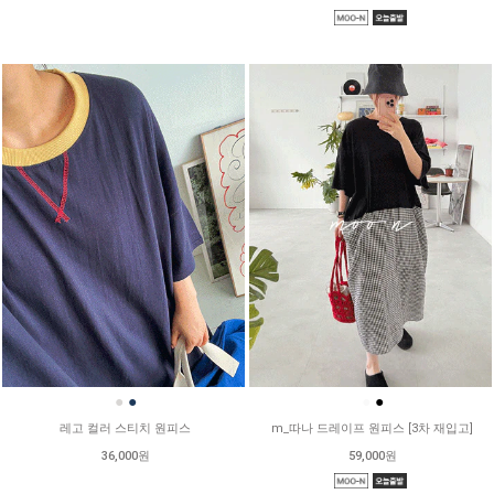
●
●
●
●
레고 컬러 스티치 원피스
m_따나 드레이프 원피스 [3차 재입고]
36,000원
59,000원