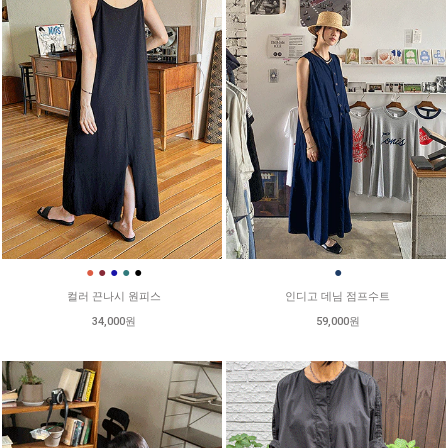
●
●
●
●
●
●
컬러 끈나시 원피스
인디고 데님 점프수트
34,000원
59,000원