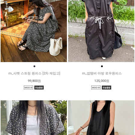
●
●
m_샤벳 스트링 원피스 [2차 재입고]
m_셉템버 아방 로우원피스
99,800원
125,000원