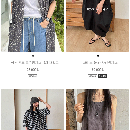
●
●
m_아난 밴드 로우원피스 [3차 재입고]
m_브라보 2way 사선원피스
78,000원
89,000원