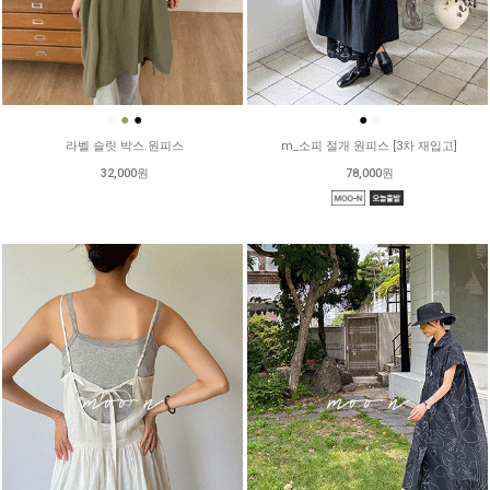
●
●
●
●
●
라벨 슬릿 박스 원피스
m_소피 절개 원피스 [3차 재입고]
32,000원
78,000원