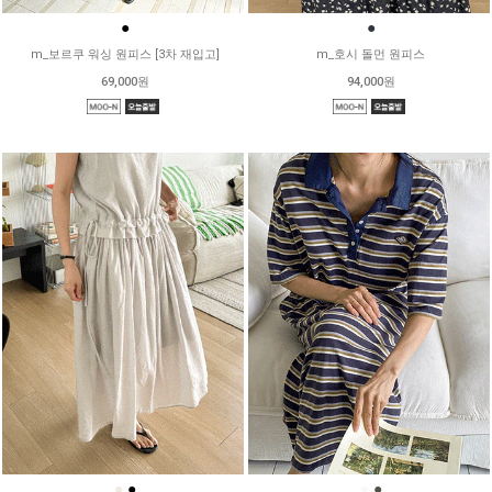
●
●
m_보르쿠 워싱 원피스 [3차 재입고]
m_호시 돌먼 원피스
69,000원
94,000원
●
●
●
●