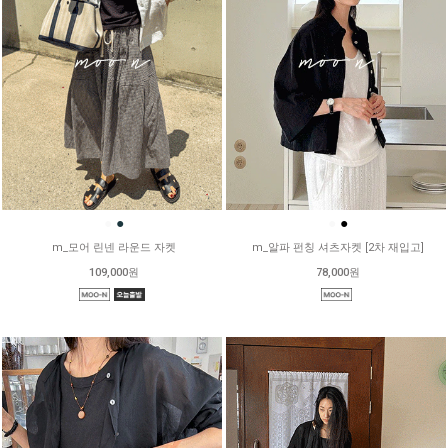
●
●
●
●
m_모어 린넨 라운드 자켓
m_알파 펀칭 셔츠자켓 [2차 재입고]
109,000원
78,000원