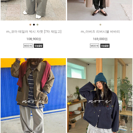
●
●
●
●
m_코마 테일러 박시 자켓 [7차 재입고]
m_아버즈 리버시블 바바리
108,900원
169,000원