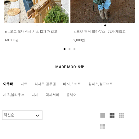
●
●
●
m_오르 오버박시 셔츠 [2차 재입고]
m_포엣 핀턱 블라우스 [35차 재입고]
68,000원
52,000원
MADE MOO-N🖤
아우터
니트
티셔츠,맨투맨
바지,스커트
원피스,점프수트
셔츠,블라우스
나시
액세서리
홈웨어