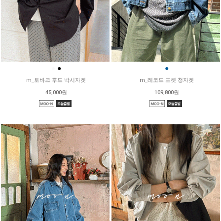
●
●
●
m_토바크 후드 박시자켓
m_레코드 포켓 청자켓
45,000원
109,800원