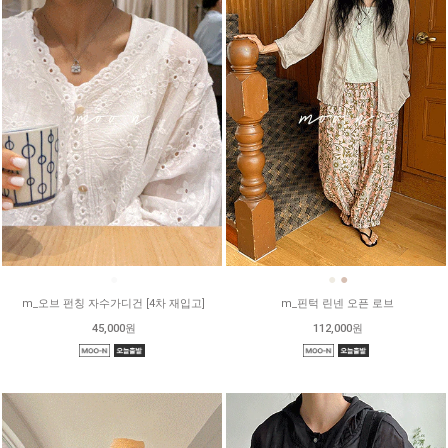
●
●
●
m_오브 펀칭 자수가디건 [4차 재입고]
m_핀턱 린넨 오픈 로브
45,000원
112,000원