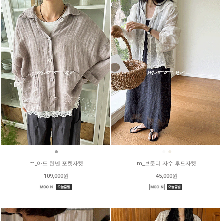
●
●
●
m_아드 린넨 포켓자켓
m_브룬디 자수 후드자켓
109,000원
45,000원