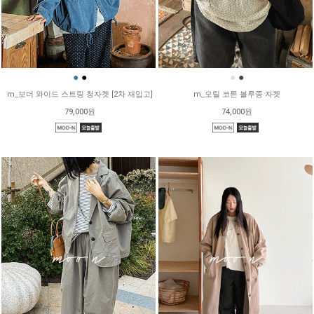
●
●
●
●
m_보더 와이드 스트링 청자켓 [2차 재입고]
m_오틸 코튼 블루종 자켓
79,000원
74,000원