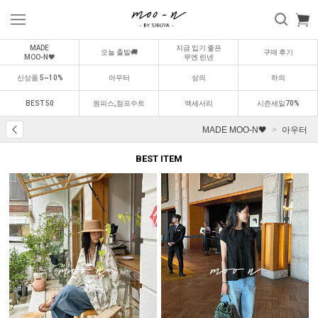
MADE
지금 입기 좋은
오늘 출발🚚
구매 후기
MOO-N🖤
무엔 린넨
신상품 5~10%
아우터
상의
하의
BEST 50
원피스,점프수트
액세서리
시즌세일70%
MADE MOO-N🖤
아우터
BEST ITEM
BEST
BEST
0
1
0
2