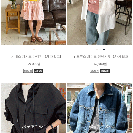
●
●
●
●
m_시네스 쟈가드 가디건 [3차 재입고]
m_오푸스 와이드 린넨자켓 [2차 재입고]
59,000원
69,000원