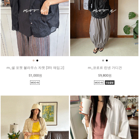
●
●
●
●
m_셀 포켓 블라우스 자켓 [3차 재입고]
m_코로르 린넨 가디건
51,000원
59,800원