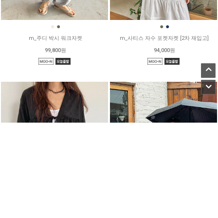
●
●
●
●
m_주디 박시 워크자켓
m_사티스 자수 포켓자켓 [2차 재입고]
99,800원
94,000원