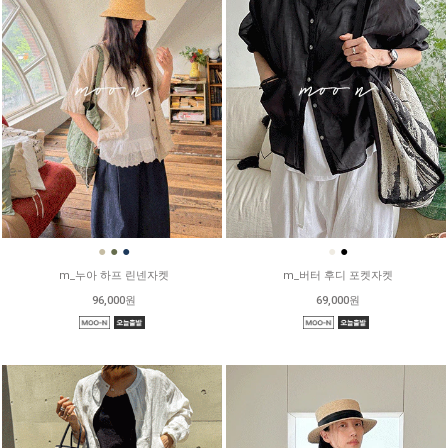
●
●
●
●
●
m_누아 하프 린넨자켓
m_버터 후디 포켓자켓
96,000원
69,000원