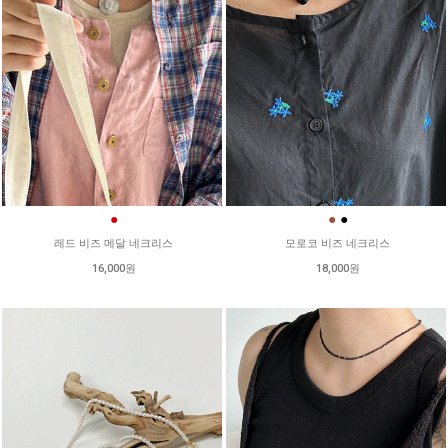
●
●
●
레드 비즈 메달 네크리스
모로코 비즈 네크리스
16,000원
18,000원