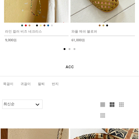
●
●
●
●
●
●
●
●
●
●
●
●
라인 컬러 비즈 네크리스
와플 메쉬 블로퍼
9,000원
61,000원
ACC
목걸이
귀걸이
팔찌
반지