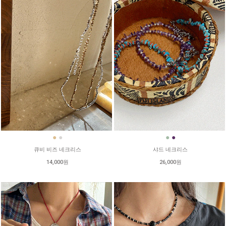
●
●
●
●
큐비 비즈 네크리스
샤드 네크리스
14,000원
26,000원