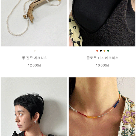
●
●
●
●
●
롱 진주 네크리스
글로우 비즈 네크리스
12,000원
10,000원