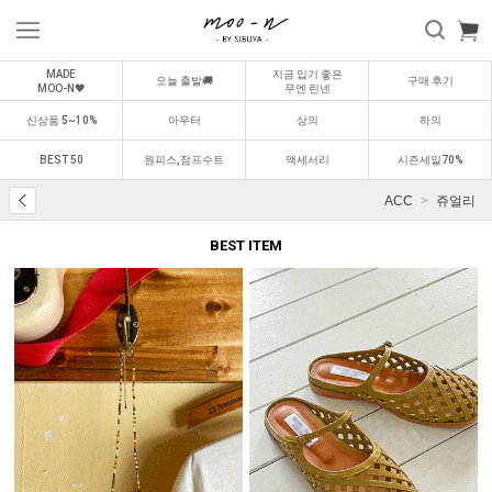
MADE
지금 입기 좋은
오늘 출발🚚
구매 후기
MOO-N🖤
무엔 린넨
신상품 5~10%
아우터
상의
하의
BEST 50
원피스,점프수트
액세서리
시즌세일70%
ACC
쥬얼리
BEST ITEM
BEST
BEST
0
1
0
2