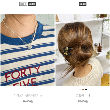
●
●
●
●
아이보리 실크 네크리스
고양이 비녀
18,000원
15,000원