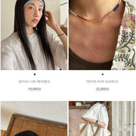
●
●
네이비 니트 헤어밴드
마이카 비즈 네크리스
10,000원
22,000원