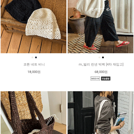
●
●
●
●
코튼 네트 비니
m_빌리 린넨 빅백 [4차 재입고]
18,000원
68,000원