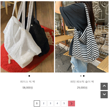
●
●
●
●
레이스 빅 백
패턴 페브릭 숄더 백
58,000원
29,000원
1
2
3
4
5