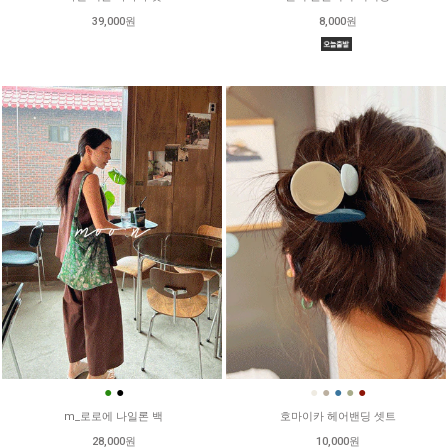
39,000원
8,000원
●
●
●
●
●
●
●
m_로로에 나일론 백
호마이카 헤어밴딩 셋트
28,000원
10,000원