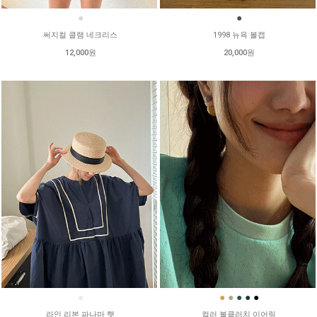
●
●
써지컬 클램 네크리스
1998 뉴욕 볼캡
12,000원
20,000원
●
●
●
●
●
●
라인 리본 파나마 햇
컬러 볼클러치 이어링