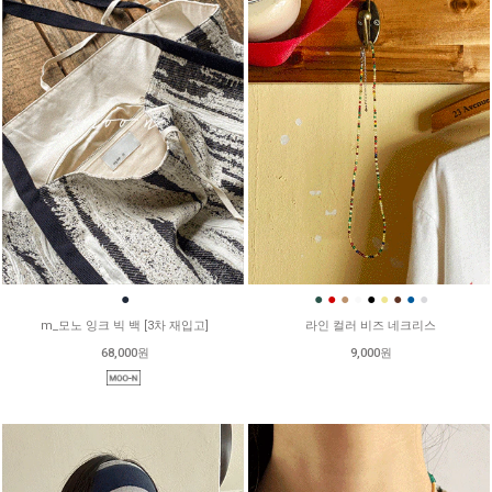
●
●
●
●
●
●
●
●
●
●
m_모노 잉크 빅 백 [3차 재입고]
라인 컬러 비즈 네크리스
68,000원
9,000원