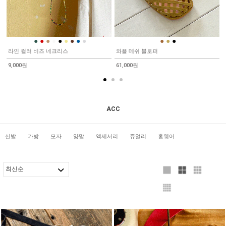
●
●
●
●
●
●
●
●
●
●
●
●
라인 컬러 비즈 네크리스
와플 메쉬 블로퍼
9,000원
61,000원
ACC
신발
가방
모자
양말
액세서리
쥬얼리
홈웨어