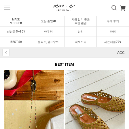
MADE
지금 입기 좋은
오늘 출발🚚
구매 후기
MOO-N🖤
무엔 린넨
신상품 5~10%
아우터
상의
하의
BEST 50
원피스,점프수트
액세서리
시즌세일70%
ACC
BEST ITEM
BEST
BEST
0
1
0
2