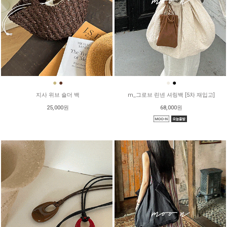
●
●
●
●
지사 위브 숄더 백
m_그로브 린넨 셔링백 [5차 재입고]
25,000원
68,000원