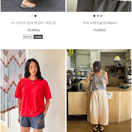
●
●
●
●
●
●
m_게츠비 린넨 백 [2차 재입고]
쿠바 브레이슬릿(4type)
39,000원
14,000원