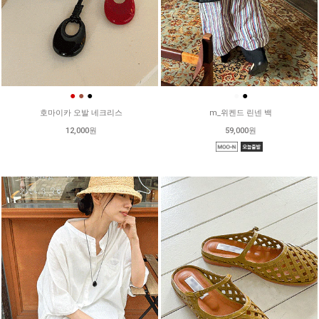
●
●
●
●
●
호마이카 오발 네크리스
m_위켄드 린넨 백
12,000원
59,000원