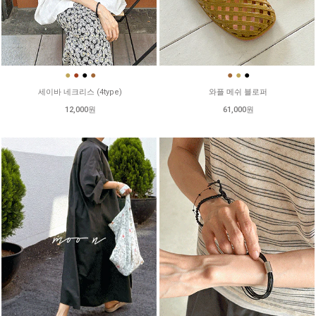
●
●
●
●
●
●
●
세이바 네크리스 (4type)
와플 메쉬 블로퍼
12,000원
61,000원