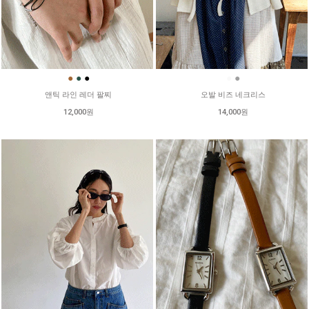
●
●
●
●
●
앤틱 라인 레더 팔찌
오발 비즈 네크리스
12,000원
14,000원