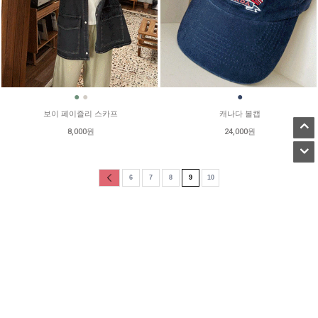
●
●
●
보이 페이즐리 스카프
캐나다 볼캡
8,000원
24,000원
6
7
8
9
10
CUSTOMER CENTER
BANK INFO
02-3142-4849
기업140-128367-04-027
MON-FRI 10:00 - 17:00
주식회사 무엔
LUNCH 12:00 - 13:00
고객센터 연결
상품문의 게시판