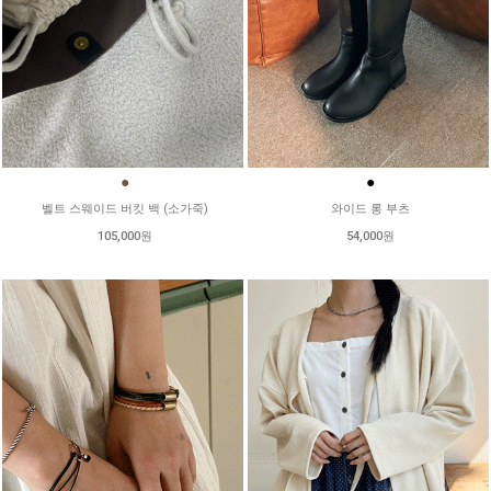
●
●
벨트 스웨이드 버킷 백 (소가죽)
와이드 롱 부츠
105,000원
54,000원