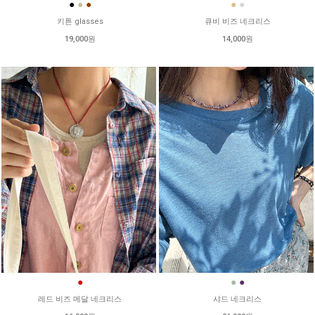
●
●
●
●
●
키튼 glasses
큐비 비즈 네크리스
19,000원
14,000원
●
●
●
레드 비즈 메달 네크리스
샤드 네크리스