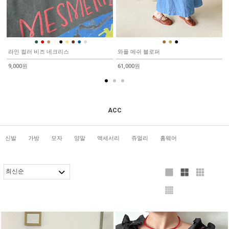
●
●
●
●
●
●
●
●
●
●
●
●
라인 컬러 비즈 네크리스
와플 메쉬 블로퍼
9,000원
61,000원
ACC
신발
가방
모자
양말
액세서리
쥬얼리
홈웨어