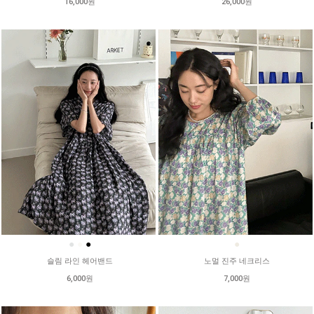
16,000원
26,000원
●
●
●
●
슬림 라인 헤어밴드
노멀 진주 네크리스
6,000원
7,000원