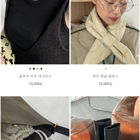
●
●
●
●
●
글로우 비즈 네크리스
하프 앵글 글래스
10,000원
22,000원