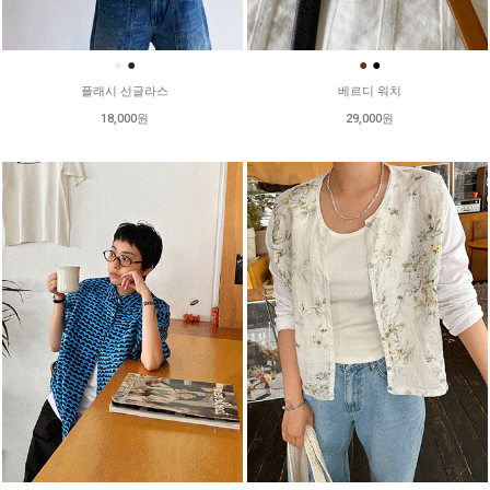
●
●
●
●
플래시 선글라스
베르디 워치
18,000원
29,000원