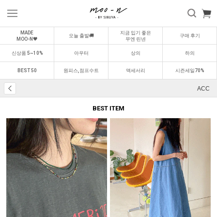
MADE
지금 입기 좋은
오늘 출발🚚
구매 후기
MOO-N🖤
무엔 린넨
신상품 5~10%
아우터
상의
하의
BEST 50
원피스,점프수트
액세서리
시즌세일70%
ACC
BEST ITEM
BEST
BEST
0
1
0
2