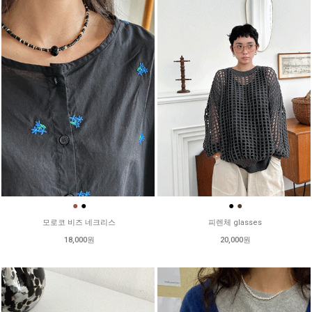
●
●
●
●
모로코 비즈 네크리스
피렌체 glasses
18,000원
20,000원