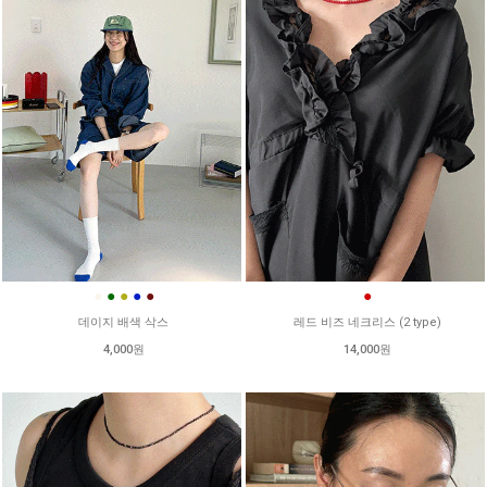
●
●
●
●
●
●
데이지 배색 삭스
레드 비즈 네크리스 (2 type)
4,000원
14,000원