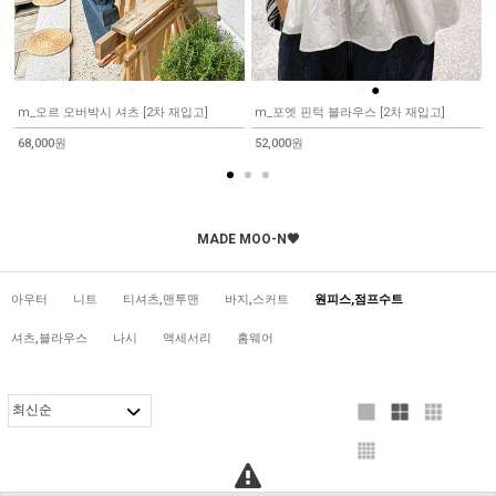
●
●
●
m_오르 오버박시 셔츠 [2차 재입고]
m_포엣 핀턱 블라우스 [2차 재입고]
68,000원
52,000원
MADE MOO-N🖤
아우터
니트
티셔츠,맨투맨
바지,스커트
원피스,점프수트
셔츠,블라우스
나시
액세서리
홈웨어