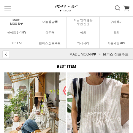
MADE
지금 입기 좋은
오늘 출발🚚
구매 후기
MOO-N🖤
무엔 린넨
신상품 5~10%
아우터
상의
하의
BEST 50
원피스,점프수트
액세서리
시즌세일70%
MADE MOO-N🖤
원피스,점프수트
BEST ITEM
BEST
BEST
0
1
0
2