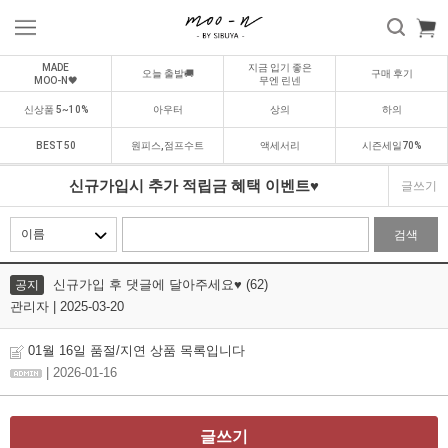
MADE
지금 입기 좋은
오늘 출발🚚
구매 후기
MOO-N🖤
무엔 린넨
신상품 5~10%
아우터
상의
하의
BEST 50
원피스,점프수트
액세서리
시즌세일70%
신규가입시 추가 적립금 혜택 이벤트♥️
글쓰기
검색
신규가입 후 댓글에 달아주세요♥️ (62)
공지
관리자 | 2025-03-20
01월 16일 품절/지연 상품 목록입니다
| 2026-01-16
글쓰기